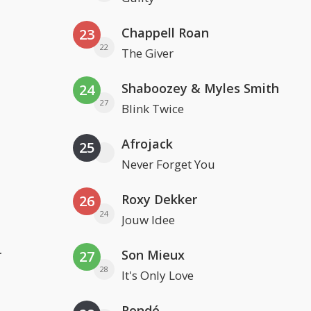
Chappell Roan
23
22
The Giver
Shaboozey & Myles Smith
24
27
Blink Twice
Afrojack
25
Never Forget You
Roxy Dekker
26
24
Jouw Idee
r
Son Mieux
27
28
It's Only Love
Rondé