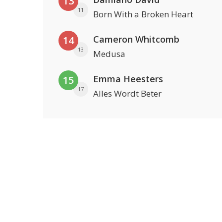
13
11
Born With a Broken Heart
Cameron Whitcomb
14
13
Medusa
Emma Heesters
15
17
Alles Wordt Beter