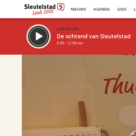
NIEUWS
AGENDA
GIDS
LUISTER LIVE:
De ochtend van Sleutelstad
6.00 - 12.00 uur
17.00
Inklappen