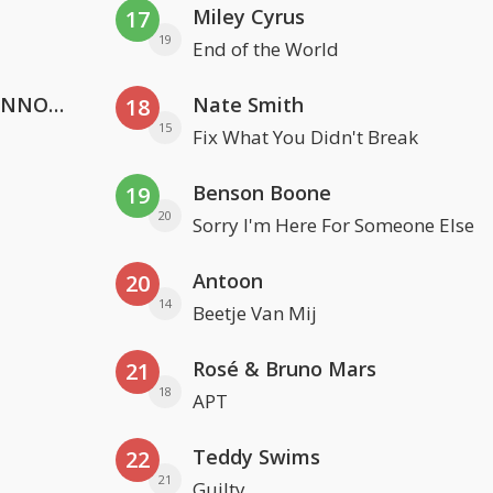
Miley Cyrus
17
19
End of the World
Lustrum U.V.S.V/N.V.V.S.U. & ANNO ONS & Jopke van Dobbenburgh & Roeland Beelen
Nate Smith
18
15
Fix What You Didn't Break
Benson Boone
19
20
Sorry I'm Here For Someone Else
Antoon
20
14
Beetje Van Mij
Rosé & Bruno Mars
21
18
APT
Teddy Swims
22
21
Guilty