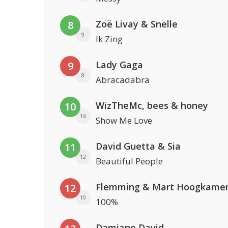
Zoë Livay & Snelle
8
9
Ik Zing
Lady Gaga
9
8
Abracadabra
WizTheMc, bees & honey
10
16
Show Me Love
David Guetta & Sia
11
12
Beautiful People
Flemming & Mart Hoogkame
12
10
100%
Damiano David