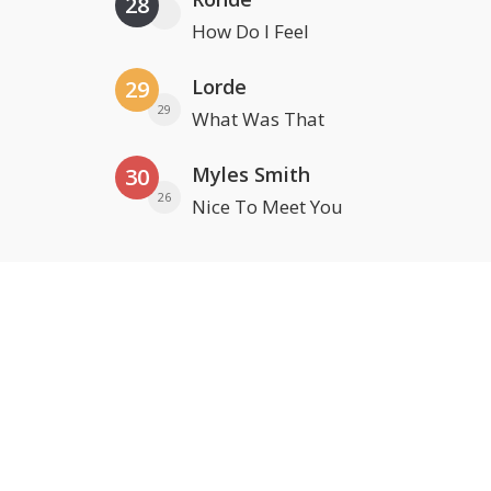
28
How Do I Feel
Lorde
29
29
What Was That
Myles Smith
30
26
Nice To Meet You