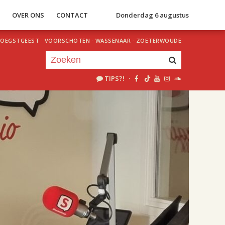
S
OVER ONS
CONTACT
Donderdag 6 augustus
OEGSTGEEST
·
VOORSCHOTEN
·
WASSENAAR
·
ZOETERWOUDE
TIPS?!
·
Je luistert nu naar
uur 1 van 2
«
Vorig uur
Volgend uur
»
18.00