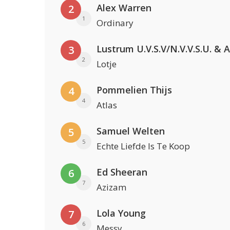
Alex Warren
2
1
Ordinary
3
2
Lotje
Pommelien Thijs
4
4
Atlas
Samuel Welten
5
5
Echte Liefde Is Te Koop
Ed Sheeran
6
7
Azizam
Lola Young
7
6
Messy