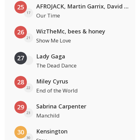
AFROJACK, Martin Garrix, David Guetta & Amél
25
17
Our Time
WizTheMc, bees & honey
26
21
Show Me Love
Lady Gaga
27
The Dead Dance
Miley Cyrus
28
22
End of the World
Sabrina Carpenter
29
23
Manchild
Kensington
30
30