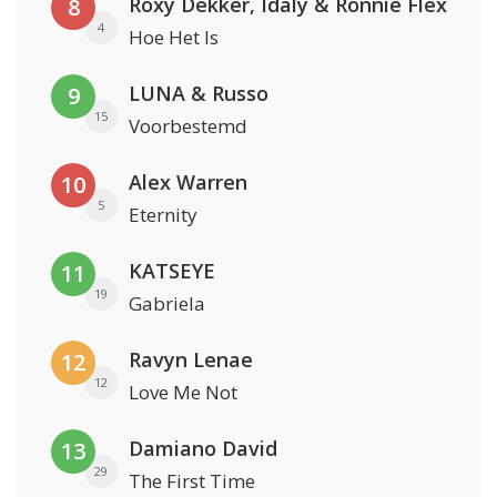
Roxy Dekker, Idaly & Ronnie Flex
8
4
Hoe Het Is
LUNA & Russo
9
15
Voorbestemd
Alex Warren
10
5
Eternity
KATSEYE
11
19
Gabriela
Ravyn Lenae
12
12
Love Me Not
Damiano David
13
29
The First Time