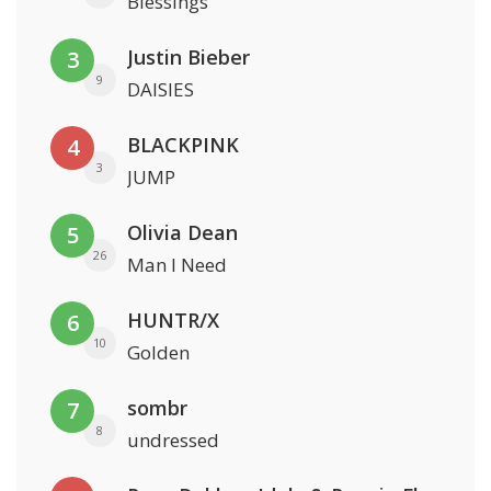
Blessings
Justin Bieber
3
9
DAISIES
BLACKPINK
4
3
JUMP
Olivia Dean
5
26
Man I Need
HUNTR/X
6
10
Golden
sombr
7
8
undressed