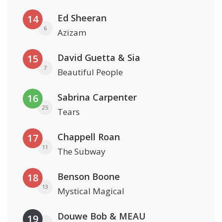
Ed Sheeran
14
6
Azizam
David Guetta & Sia
15
7
Beautiful People
Sabrina Carpenter
16
25
Tears
Chappell Roan
17
11
The Subway
Benson Boone
18
13
Mystical Magical
Douwe Bob & MEAU
19