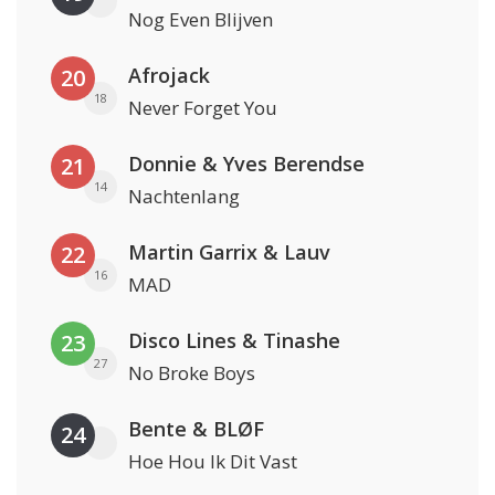
Nog Even Blijven
Afrojack
20
18
Never Forget You
Donnie & Yves Berendse
21
14
Nachtenlang
Martin Garrix & Lauv
22
16
MAD
Disco Lines & Tinashe
23
27
No Broke Boys
Bente & BLØF
24
Hoe Hou Ik Dit Vast