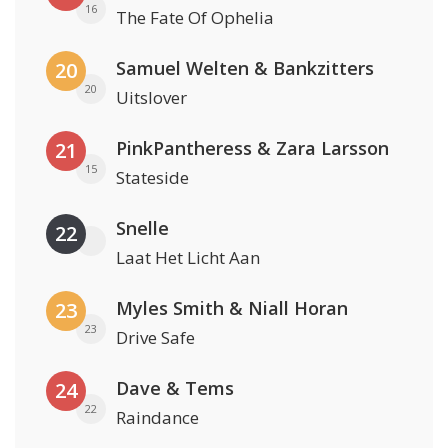
16
The Fate Of Ophelia
Samuel Welten & Bankzitters
20
20
Uitslover
PinkPantheress & Zara Larsson
21
15
Stateside
Snelle
22
Laat Het Licht Aan
Myles Smith & Niall Horan
23
23
Drive Safe
Dave & Tems
24
22
Raindance