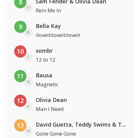
Sam Fender & Olivia Dean
8
17
Rein Me In
Bella Kay
9
10
iloveitiloveitiloveit
sombr
10
7
12 to 12
Bausa
11
12
Magnetic
Olivia Dean
12
9
Man I Need
David Guetta, Teddy Swims & Tones And I
13
13
Gone Gone Gone