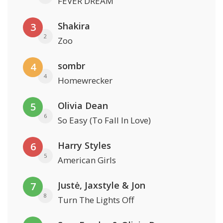
FEVER DREAM
Shakira
3
2
Zoo
sombr
4
4
Homewrecker
Olivia Dean
5
6
So Easy (To Fall In Love)
Harry Styles
6
5
American Girls
Justė, Jaxstyle & Jon
7
8
Turn The Lights Off