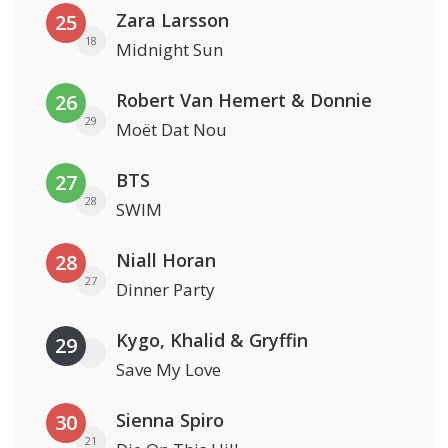
Zara Larsson
25
18
Midnight Sun
Robert Van Hemert & Donnie
26
29
Moët Dat Nou
BTS
27
28
SWIM
Niall Horan
28
27
Dinner Party
Kygo, Khalid & Gryffin
29
Save My Love
Sienna Spiro
30
21