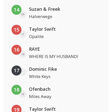
Suzan & Freek
14
26
Halverwege
Taylor Swift
15
11
Opalite
RAYE
16
14
WHERE IS MY HUSBAND!
Dominic Fike
17
White Keys
Ofenbach
18
19
Miles Away
Taylor Swift
19