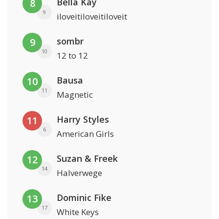
Bella Kay
8
9
iloveitiloveitiloveit
sombr
9
10
12 to 12
Bausa
10
11
Magnetic
Harry Styles
11
6
American Girls
Suzan & Freek
12
14
Halverwege
Dominic Fike
13
17
White Keys