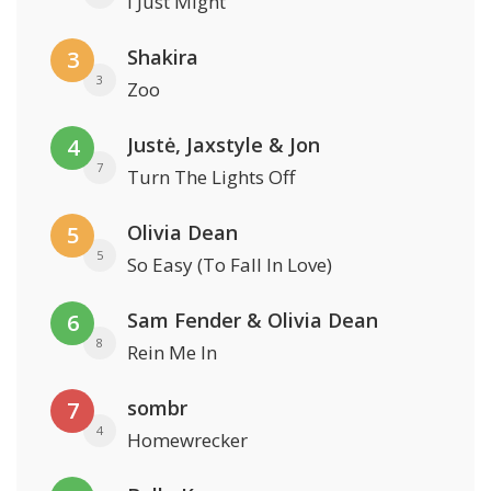
I Just Might
Shakira
3
3
Zoo
Justė, Jaxstyle & Jon
4
7
Turn The Lights Off
Olivia Dean
5
5
So Easy (To Fall In Love)
Sam Fender & Olivia Dean
6
8
Rein Me In
sombr
7
4
Homewrecker