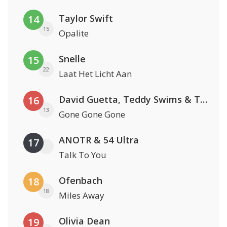
Taylor Swift
14
15
Opalite
Snelle
15
22
Laat Het Licht Aan
David Guetta, Teddy Swims & Tones And I
16
13
Gone Gone Gone
ANOTR & 54 Ultra
17
Talk To You
Ofenbach
18
18
Miles Away
Olivia Dean
19