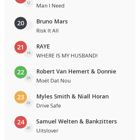
12
Man I Need
Bruno Mars
20
Risk It All
RAYE
21
16
WHERE IS MY HUSBAND!
Robert Van Hemert & Donnie
22
26
Moët Dat Nou
Myles Smith & Niall Horan
23
23
Drive Safe
Samuel Welten & Bankzitters
24
20
Uitslover