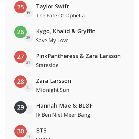
Taylor Swift
25
19
The Fate Of Ophelia
Kygo, Khalid & Gryffin
26
29
Save My Love
PinkPantheress & Zara Larsson
27
21
Stateside
Zara Larsson
28
25
Midnight Sun
Hannah Mae & BLØF
29
Ik Ben Niet Meer Bang
BTS
30
27