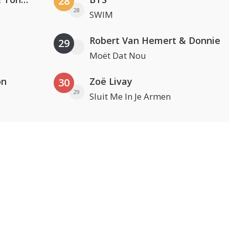
28
28
SWIM
Robert Van Hemert & Donnie
29
Moët Dat Nou
on
Zoë Livay
30
29
Sluit Me In Je Armen