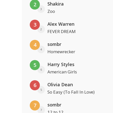
Shakira
2
3
Zoo
Alex Warren
3
2
FEVER DREAM
sombr
4
4
Homewrecker
Harry Styles
5
6
American Girls
Olivia Dean
6
5
So Easy (To Fall In Love)
sombr
7
7
12 to 12