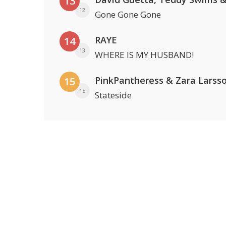
13
12
Gone Gone Gone
RAYE
14
13
WHERE IS MY HUSBAND!
PinkPantheress & Zara Larss
15
15
Stateside