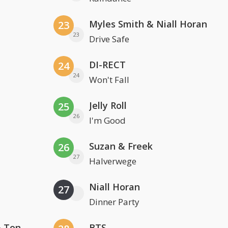
Myles Smith & Niall Horan
23
23
Drive Safe
DI-RECT
24
24
Won't Fall
Jelly Roll
25
26
I'm Good
Suzan & Freek
26
27
Halverwege
Niall Horan
27
Dinner Party
David Guetta, Teddy Swims & Tones And I
BTS