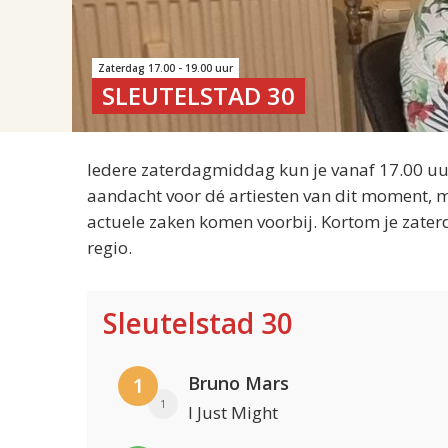
Zaterdag 17.00 - 19.00 uur
SLEUTELSTAD 30
Iedere zaterdagmiddag kun je vanaf 17.00 uur
aandacht voor dé artiesten van dit moment, m
actuele zaken komen voorbij. Kortom je zater
regio.
Sleutelstad 30
Bruno Mars
1
1
I Just Might