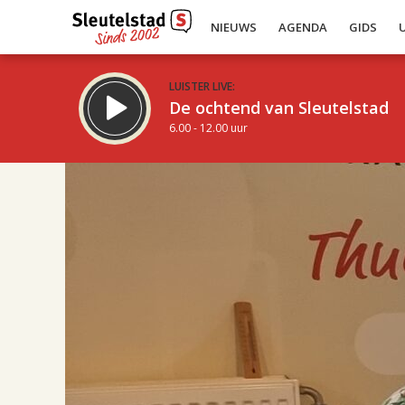
NIEUWS
AGENDA
GIDS
LUISTER LIVE:
De ochtend van Sleutelstad
6.00 - 12.00 uur
17.00
Inklappen