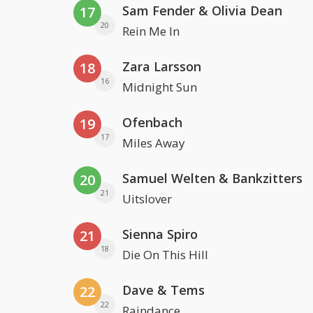
Sam Fender & Olivia Dean
17
20
Rein Me In
Zara Larsson
18
16
Midnight Sun
Ofenbach
19
17
Miles Away
Samuel Welten & Bankzitters
20
21
Uitslover
Sienna Spiro
21
18
Die On This Hill
Dave & Tems
22
22
Raindance