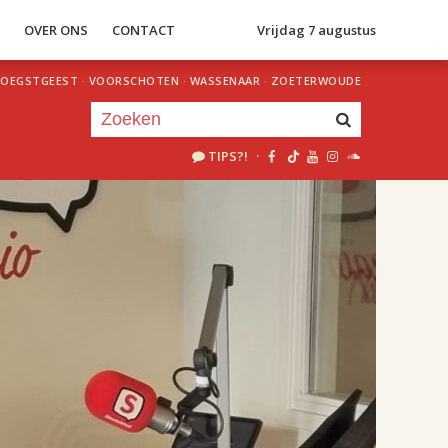
S
OVER ONS
CONTACT
Vrijdag 7 augustus
OEGSTGEEST
·
VOORSCHOTEN
·
WASSENAAR
·
ZOETERWOUDE
TIPS?!
·
Je luistert nu naar
uur 1 van 2
«
Vorig uur
Volgend uur
»
18.00