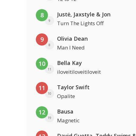
Justė, Jaxstyle & Jon
8
9
Turn The Lights Off
Olivia Dean
9
8
Man I Need
Bella Kay
10
11
iloveitiloveitiloveit
Taylor Swift
11
10
Opalite
Bausa
12
19
Magnetic