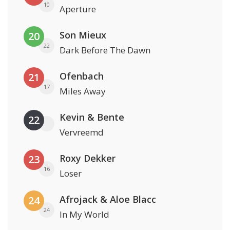
10
Aperture
Son Mieux
20
22
Dark Before The Dawn
Ofenbach
21
17
Miles Away
Kevin & Bente
22
Vervreemd
Roxy Dekker
23
16
Loser
Afrojack & Aloe Blacc
24
24
In My World