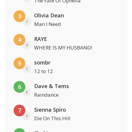
The Fate Of Ophelia
Olivia Dean
3
3
Man I Need
RAYE
4
4
WHERE IS MY HUSBAND!
sombr
5
5
12 to 12
Dave & Tems
6
8
Raindance
Sienna Spiro
7
6
Die On This Hill