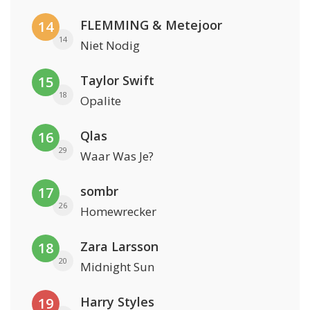
FLEMMING & Metejoor
14
14
Niet Nodig
Taylor Swift
15
18
Opalite
Qlas
16
29
Waar Was Je?
sombr
17
26
Homewrecker
Zara Larsson
18
20
Midnight Sun
Harry Styles
19