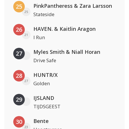
PinkPantheress & Zara Larsson
25
25
Stateside
HAVEN. & Kaitlin Aragon
26
21
I Run
Myles Smith & Niall Horan
27
Drive Safe
HUNTR/X
28
27
Golden
IJSLAND
29
TIJDSGEEST
Bente
30
23