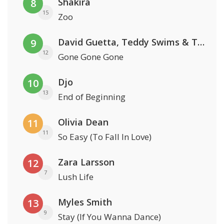
Shakira
8
15
Zoo
David Guetta, Teddy Swims & Tones And I
9
12
Gone Gone Gone
Djo
10
13
End of Beginning
Olivia Dean
11
11
So Easy (To Fall In Love)
Zara Larsson
12
7
Lush Life
Myles Smith
13
9
Stay (If You Wanna Dance)