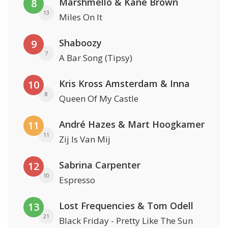
Marshmello & Kane Brown
8
13
Miles On It
Shaboozy
9
7
A Bar Song (Tipsy)
Kris Kross Amsterdam & Inna
10
8
Queen Of My Castle
André Hazes & Mart Hoogkamer
11
11
Zij Is Van Mij
Sabrina Carpenter
12
10
Espresso
Lost Frequencies & Tom Odell
13
21
Black Friday - Pretty Like The Sun