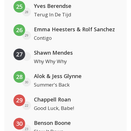
Yves Berendse
25
28
Terug In De Tijd
Emma Heesters & Rolf Sanchez
26
29
Contigo
Shawn Mendes
27
Why Why Why
Alok & Jess Glynne
28
30
Summer's Back
Chappell Roan
29
22
Good Luck, Babe!
Benson Boone
30
23