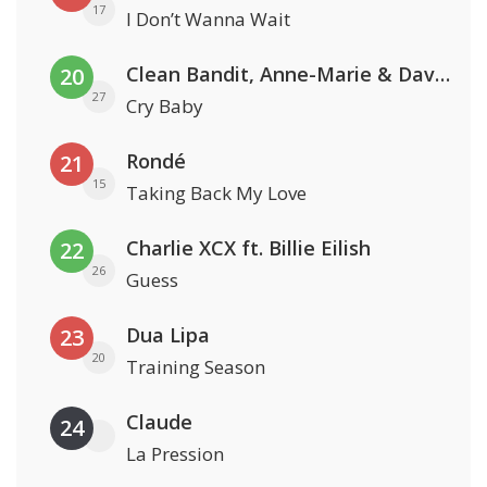
17
I Don’t Wanna Wait
Clean Bandit, Anne-Marie & David Guetta
20
27
Cry Baby
Rondé
21
15
Taking Back My Love
Charlie XCX ft. Billie Eilish
22
26
Guess
Dua Lipa
23
20
Training Season
Claude
24
La Pression