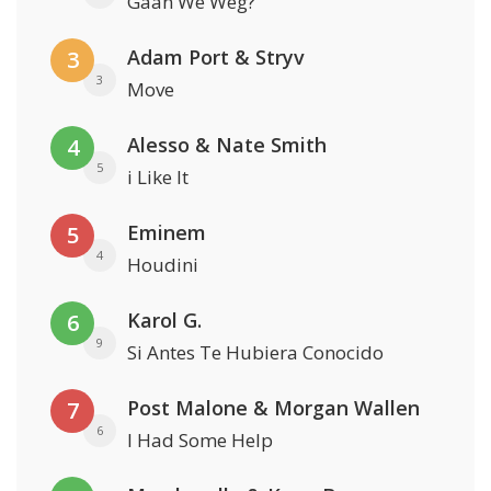
Gaan We Weg?
Adam Port & Stryv
3
3
Move
Alesso & Nate Smith
4
5
i Like It
Eminem
5
4
Houdini
Karol G.
6
9
Si Antes Te Hubiera Conocido
Post Malone & Morgan Wallen
7
6
I Had Some Help