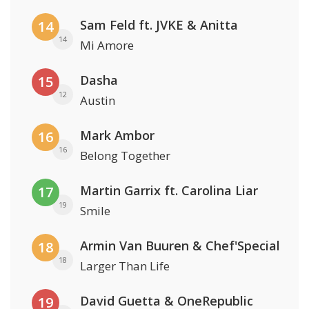
Sam Feld ft. JVKE & Anitta
14
14
Mi Amore
Dasha
15
12
Austin
Mark Ambor
16
16
Belong Together
Martin Garrix ft. Carolina Liar
17
19
Smile
Armin Van Buuren & Chef'Special
18
18
Larger Than Life
David Guetta & OneRepublic
19