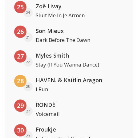
Zoë Livay
25
24
Sluit Me In Je Armen
Son Mieux
26
21
Dark Before The Dawn
Myles Smith
27
22
Stay (If You Wanna Dance)
HAVEN. & Kaitlin Aragon
28
28
I Run
RONDÉ
29
27
Voicemail
Froukje
30
29