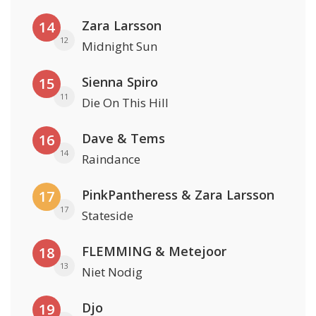
Zara Larsson
14
12
Midnight Sun
Sienna Spiro
15
11
Die On This Hill
Dave & Tems
16
14
Raindance
PinkPantheress & Zara Larsson
17
17
Stateside
FLEMMING & Metejoor
18
13
Niet Nodig
Djo
19