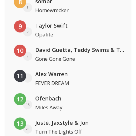
sombr
8
8
Homewrecker
Taylor Swift
9
7
Opalite
David Guetta, Teddy Swims & Tones And I
10
9
Gone Gone Gone
Alex Warren
11
FEVER DREAM
Ofenbach
12
15
Miles Away
Justė, Jaxstyle & Jon
13
20
Turn The Lights Off