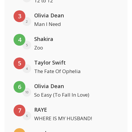
12 to 12
Olivia Dean
3
2
Man I Need
Shakira
4
5
Zoo
Taylor Swift
5
4
The Fate Of Ophelia
Olivia Dean
6
10
So Easy (To Fall In Love)
RAYE
7
6
WHERE IS MY HUSBAND!