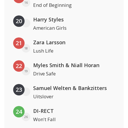
16
End of Beginning
Harry Styles
20
American Girls
Zara Larsson
21
18
Lush Life
Myles Smith & Niall Horan
22
19
Drive Safe
Samuel Welten & Bankzitters
23
Uitslover
DI-RECT
24
26
Won't Fall