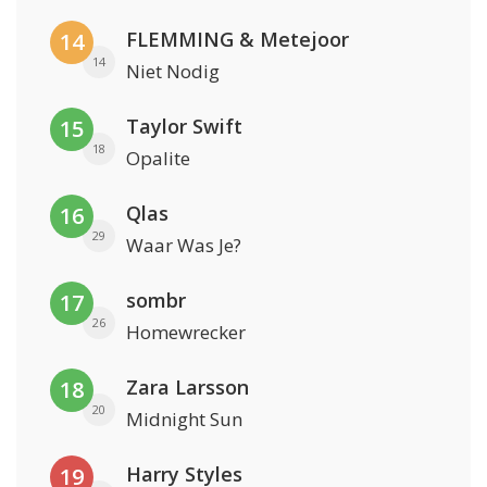
FLEMMING & Metejoor
14
14
Niet Nodig
Taylor Swift
15
18
Opalite
Qlas
16
29
Waar Was Je?
sombr
17
26
Homewrecker
Zara Larsson
18
20
Midnight Sun
Harry Styles
19