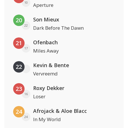
10
Aperture
Son Mieux
20
22
Dark Before The Dawn
Ofenbach
21
17
Miles Away
Kevin & Bente
22
Vervreemd
Roxy Dekker
23
16
Loser
Afrojack & Aloe Blacc
24
24
In My World