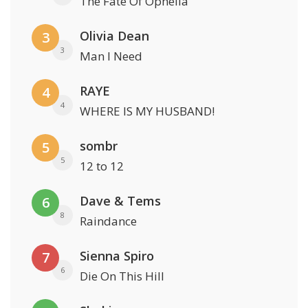
The Fate Of Ophelia
Olivia Dean
3
3
Man I Need
RAYE
4
4
WHERE IS MY HUSBAND!
sombr
5
5
12 to 12
Dave & Tems
6
8
Raindance
Sienna Spiro
7
6
Die On This Hill