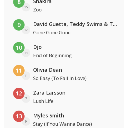
Shakira
8
15
Zoo
David Guetta, Teddy Swims & Tones And I
9
12
Gone Gone Gone
Djo
10
13
End of Beginning
Olivia Dean
11
11
So Easy (To Fall In Love)
Zara Larsson
12
7
Lush Life
Myles Smith
13
9
Stay (If You Wanna Dance)