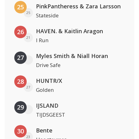
PinkPantheress & Zara Larsson
25
25
Stateside
HAVEN. & Kaitlin Aragon
26
21
I Run
Myles Smith & Niall Horan
27
Drive Safe
HUNTR/X
28
27
Golden
IJSLAND
29
TIJDSGEEST
Bente
30
23