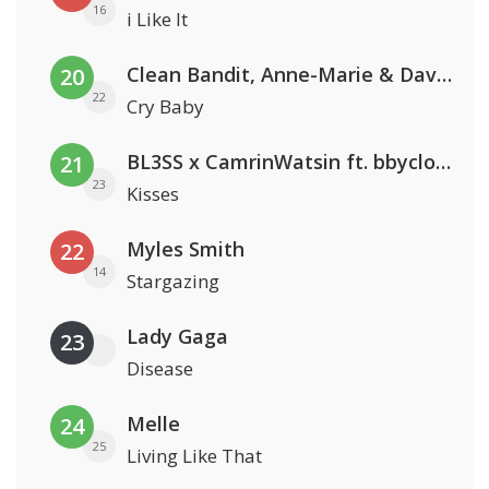
16
i Like It
Clean Bandit, Anne-Marie & David Guetta
20
22
Cry Baby
BL3SS x CamrinWatsin ft. bbyclose
21
23
Kisses
Myles Smith
22
14
Stargazing
Lady Gaga
23
Disease
Melle
24
25
Living Like That