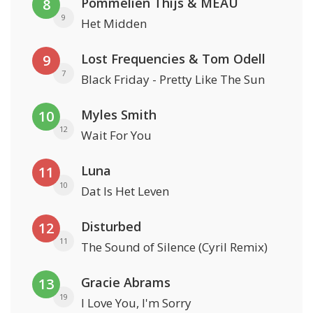
Pommelien Thijs & MEAU
8
9
Het Midden
Lost Frequencies & Tom Odell
9
7
Black Friday - Pretty Like The Sun
Myles Smith
10
12
Wait For You
Luna
11
10
Dat Is Het Leven
Disturbed
12
11
The Sound of Silence (Cyril Remix)
Gracie Abrams
13
19
I Love You, I'm Sorry