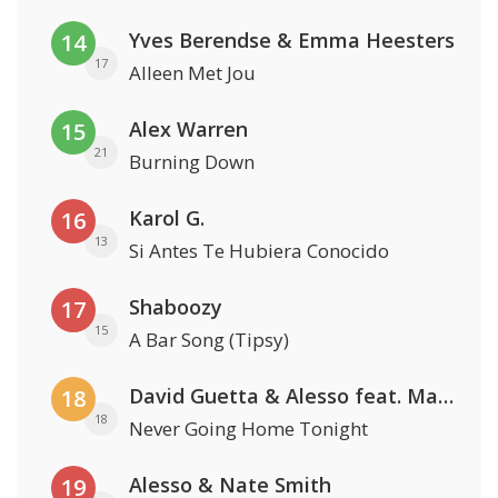
Yves Berendse & Emma Heesters
14
17
Alleen Met Jou
Alex Warren
15
21
Burning Down
Karol G.
16
13
Si Antes Te Hubiera Conocido
Shaboozy
17
15
A Bar Song (Tipsy)
David Guetta & Alesso feat. Madison Love
18
18
Never Going Home Tonight
Alesso & Nate Smith
19