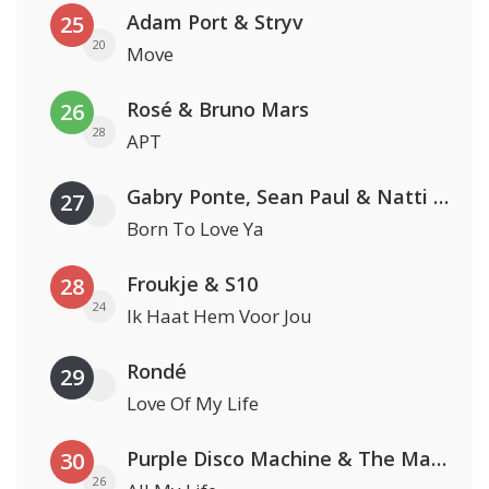
Adam Port & Stryv
25
20
Move
Rosé & Bruno Mars
26
28
APT
Gabry Ponte, Sean Paul & Natti Natasha
27
Born To Love Ya
Froukje & S10
28
24
Ik Haat Hem Voor Jou
Rondé
29
Love Of My Life
Purple Disco Machine & The Magician
30
26