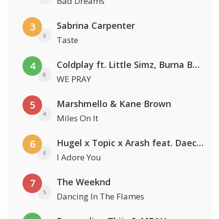
Bad Dreams
Sabrina Carpenter
3
3
Taste
Coldplay ft. Little Simz, Burna Boy, Elyanna & Tini
4
8
WE PRAY
Marshmello & Kane Brown
5
4
Miles On It
Hugel x Topic x Arash feat. Daecolm
6
6
I Adore You
The Weeknd
7
5
Dancing In The Flames