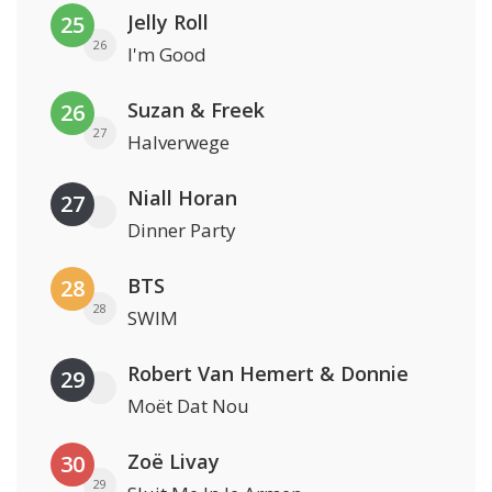
Jelly Roll
25
26
I'm Good
Suzan & Freek
26
27
Halverwege
Niall Horan
27
Dinner Party
BTS
28
28
SWIM
Robert Van Hemert & Donnie
29
Moët Dat Nou
Zoë Livay
30
29