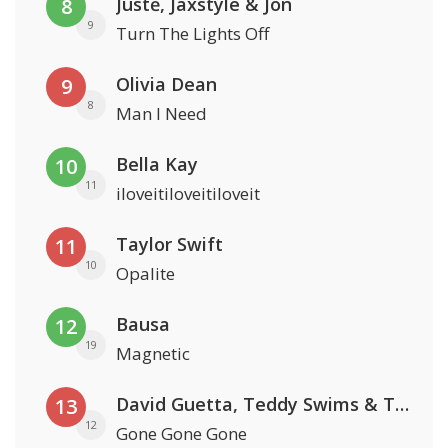
Justė, Jaxstyle & Jon
8
9
Turn The Lights Off
Olivia Dean
9
8
Man I Need
Bella Kay
10
11
iloveitiloveitiloveit
Taylor Swift
11
10
Opalite
Bausa
12
19
Magnetic
David Guetta, Teddy Swims & Tones And I
13
12
Gone Gone Gone