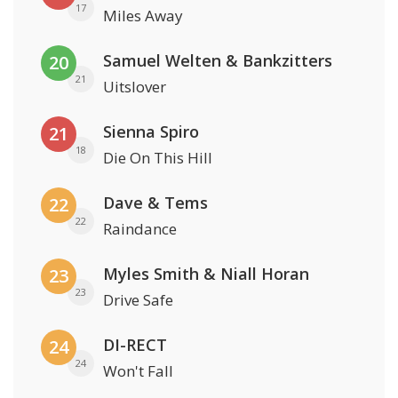
17
Miles Away
Samuel Welten & Bankzitters
20
21
Uitslover
Sienna Spiro
21
18
Die On This Hill
Dave & Tems
22
22
Raindance
Myles Smith & Niall Horan
23
23
Drive Safe
DI-RECT
24
24
Won't Fall