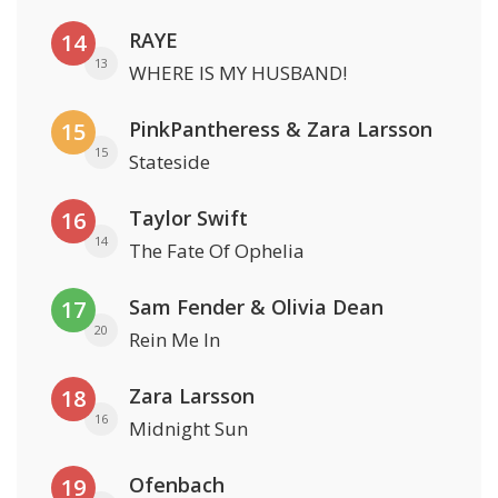
RAYE
14
13
WHERE IS MY HUSBAND!
PinkPantheress & Zara Larsson
15
15
Stateside
Taylor Swift
16
14
The Fate Of Ophelia
Sam Fender & Olivia Dean
17
20
Rein Me In
Zara Larsson
18
16
Midnight Sun
Ofenbach
19