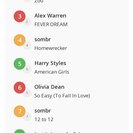
Zoo
Alex Warren
3
2
FEVER DREAM
sombr
4
4
Homewrecker
Harry Styles
5
6
American Girls
Olivia Dean
6
5
So Easy (To Fall In Love)
sombr
7
7
12 to 12