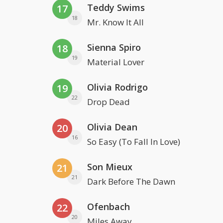
Teddy Swims
17
18
Mr. Know It All
Sienna Spiro
18
19
Material Lover
Olivia Rodrigo
19
22
Drop Dead
Olivia Dean
20
16
So Easy (To Fall In Love)
Son Mieux
21
21
Dark Before The Dawn
Ofenbach
22
20
Miles Away