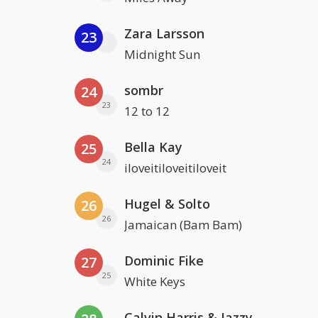
Zara Larsson
23
Midnight Sun
sombr
24
23
12 to 12
Bella Kay
25
24
iloveitiloveitiloveit
Hugel & Solto
26
26
Jamaican (Bam Bam)
Dominic Fike
27
25
White Keys
Calvin Harris & Jazzy