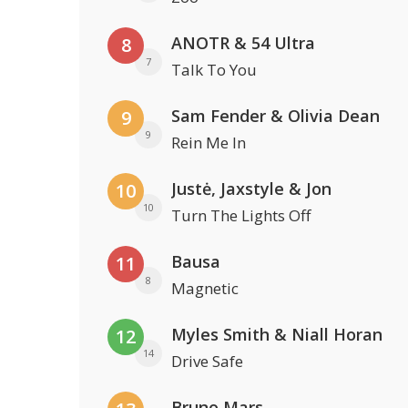
ANOTR & 54 Ultra
8
7
Talk To You
Sam Fender & Olivia Dean
9
9
Rein Me In
Justė, Jaxstyle & Jon
10
10
Turn The Lights Off
Bausa
11
8
Magnetic
Myles Smith & Niall Horan
12
14
Drive Safe
Bruno Mars