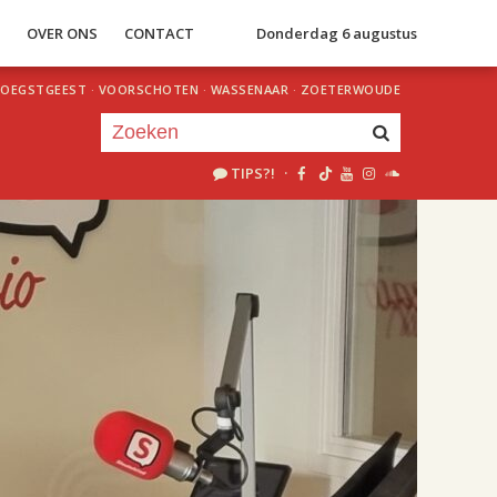
S
OVER ONS
CONTACT
Donderdag 6 augustus
OEGSTGEEST
·
VOORSCHOTEN
·
WASSENAAR
·
ZOETERWOUDE
TIPS?!
·
Je luistert nu naar
uur 1 van 2
«
Vorig uur
Volgend uur
»
18.00