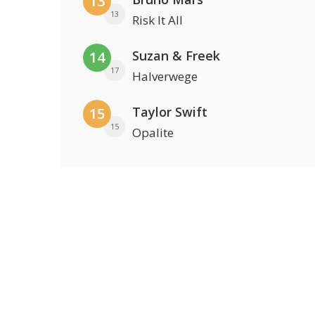
13
13
Risk It All
Suzan & Freek
14
17
Halverwege
Taylor Swift
15
15
Opalite