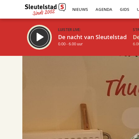
NIEUWS
AGENDA
GIDS
LUISTER LIVE:
ST
De nacht van Sleutelstad
De
0.00 - 6.00 uur
6.0
17.00
Inklappen