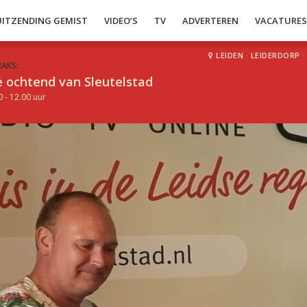
UITZENDING GEMIST
VIDEO’S
TV
ADVERTEREN
VACATURE
LEIDEN
·
LEIDERDORP
·
RAKS:
 ochtend van Sleutelstad
0 - 12.00 uur