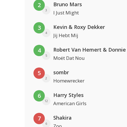
Bruno Mars
2
3
I Just Might
Kevin & Roxy Dekker
3
4
Jij Hebt Mij
Robert Van Hemert & Donnie
4
5
Moët Dat Nou
sombr
5
2
Homewrecker
Harry Styles
6
12
American Girls
Shakira
7
6
Zoo