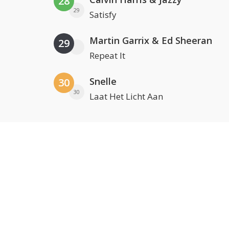
28
29
Satisfy
Martin Garrix & Ed Sheeran
29
Repeat It
Snelle
30
30
Laat Het Licht Aan