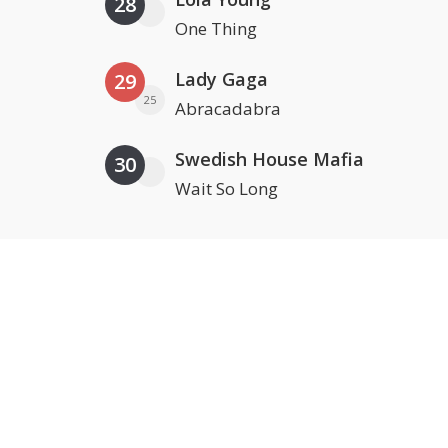
28
One Thing
Lady Gaga
29
25
Abracadabra
Swedish House Mafia
30
Wait So Long