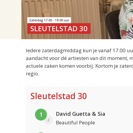
Zaterdag 17.00 - 19.00 uur
SLEUTELSTAD 30
Iedere zaterdagmiddag kun je vanaf 17.00 uur
aandacht voor dé artiesten van dit moment, m
actuele zaken komen voorbij. Kortom je zater
regio.
Sleutelstad 30
David Guetta & Sia
1
2
Beautiful People