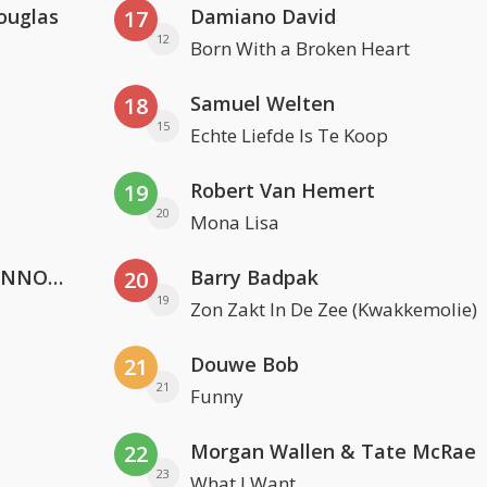
ouglas
Damiano David
17
12
Born With a Broken Heart
Samuel Welten
18
15
Echte Liefde Is Te Koop
Robert Van Hemert
19
20
Mona Lisa
Lustrum U.V.S.V/N.V.V.S.U. & ANNO ONS & Jopke van Dobbenburgh & Roeland Beelen
Barry Badpak
20
19
Zon Zakt In De Zee (Kwakkemolie)
Douwe Bob
21
21
Funny
Morgan Wallen & Tate McRae
22
23
What I Want