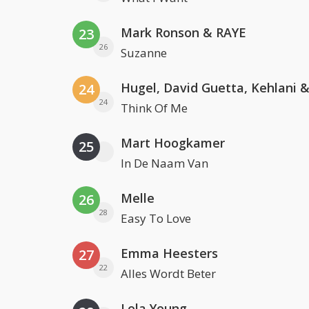
Mark Ronson & RAYE
23
26
Suzanne
24
24
Think Of Me
Mart Hoogkamer
25
In De Naam Van
Melle
26
28
Easy To Love
Emma Heesters
27
22
Alles Wordt Beter
Lola Young