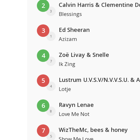
Calvin Harris & Clementine D
2
3
Blessings
Ed Sheeran
3
1
Azizam
Zoë Livay & Snelle
4
7
Ik Zing
5
4
Lotje
Ravyn Lenae
6
8
Love Me Not
WizTheMc, bees & honey
7
5
Show Me Love