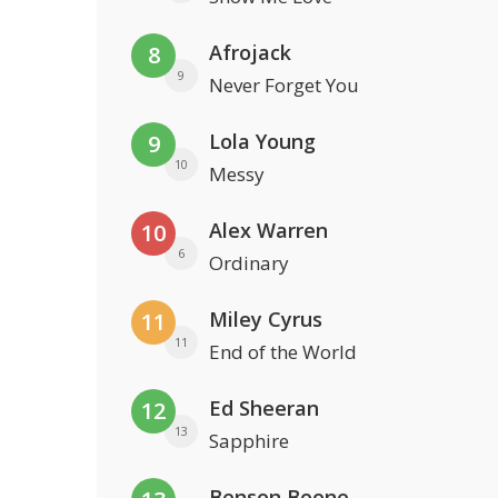
Afrojack
8
9
Never Forget You
Lola Young
9
10
Messy
Alex Warren
10
6
Ordinary
Miley Cyrus
11
11
End of the World
Ed Sheeran
12
13
Sapphire
Benson Boone