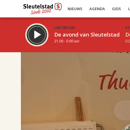
NIEUWS
AGENDA
GIDS
LUISTER LIVE:
ST
De avond van Sleutelstad
D
21.00 - 0.00 uur
0.0
17.00
Inklappen