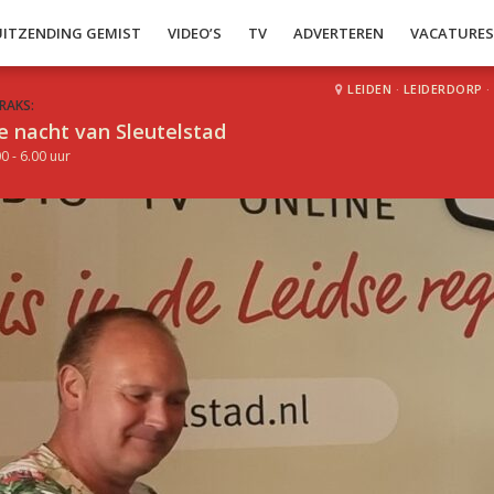
UITZENDING GEMIST
VIDEO’S
TV
ADVERTEREN
VACATURE
LEIDEN
·
LEIDERDORP
·
RAKS:
e nacht van Sleutelstad
0 - 6.00 uur