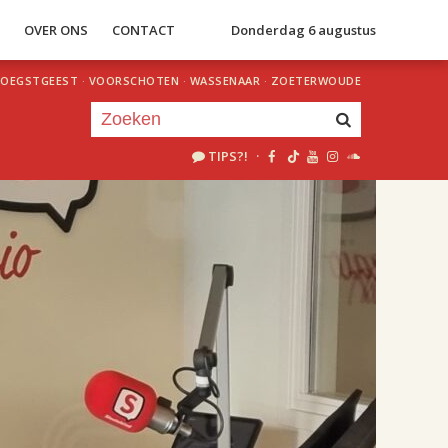
S
OVER ONS
CONTACT
Donderdag 6 augustus
OEGSTGEEST
·
VOORSCHOTEN
·
WASSENAAR
·
ZOETERWOUDE
TIPS?!
·
Je luistert nu naar
uur 1 van 2
«
Vorig uur
Volgend uur
»
18.00