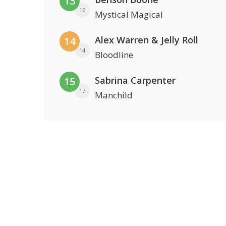
13
16
Mystical Magical
Alex Warren & Jelly Roll
14
14
Bloodline
Sabrina Carpenter
15
17
Manchild