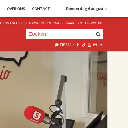
S
OVER ONS
CONTACT
Donderdag 6 augustus
OEGSTGEEST
·
VOORSCHOTEN
·
WASSENAAR
·
ZOETERWOUDE
TIPS?!
·
Je luistert nu naar
uur 1 van 2
«
Vorig uur
Volgend uur
»
18.00