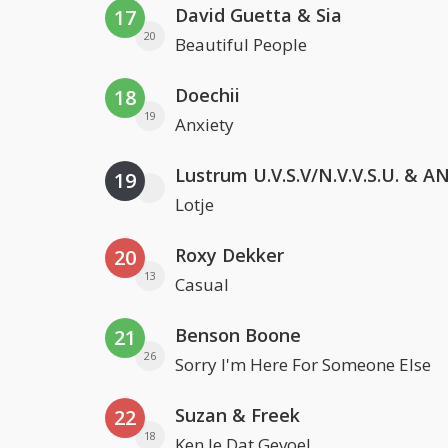
David Guetta & Sia
17
20
Beautiful People
Doechii
18
19
Anxiety
19
Lotje
Roxy Dekker
20
13
Casual
Benson Boone
21
26
Sorry I'm Here For Someone Else
Suzan & Freek
22
18
Ken Je Dat Gevoel