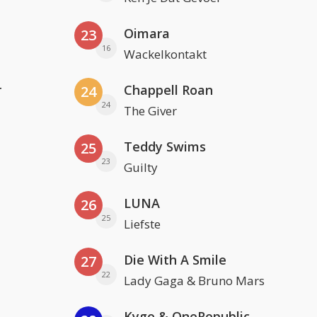
Oimara
23
16
Wackelkontakt
r
Chappell Roan
24
24
The Giver
Teddy Swims
25
23
Guilty
LUNA
26
25
Liefste
Die With A Smile
27
22
Lady Gaga & Bruno Mars
Kygo & OneRepublic