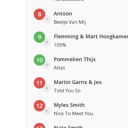
Antoon
8
7
Beetje Van Mij
Flemming & Mart Hoogkame
9
11
100%
Pommelien Thijs
10
17
Atlas
Martin Garrix & Jex
11
6
Told You So
Myles Smith
12
9
Nice To Meet You
Nate Smith