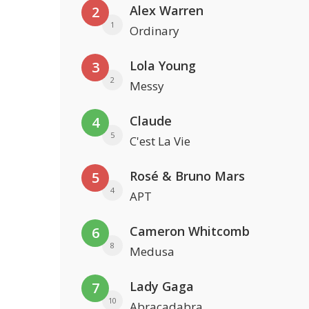
Alex Warren
2
1
Ordinary
Lola Young
3
2
Messy
Claude
4
5
C'est La Vie
Rosé & Bruno Mars
5
4
APT
Cameron Whitcomb
6
8
Medusa
Lady Gaga
7
10
Abracadabra