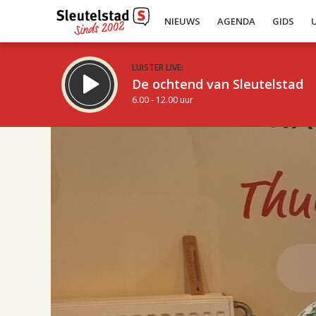
NIEUWS
AGENDA
GIDS
LUISTER LIVE:
De ochtend van Sleutelstad
6.00 - 12.00 uur
17.00
Inklappen