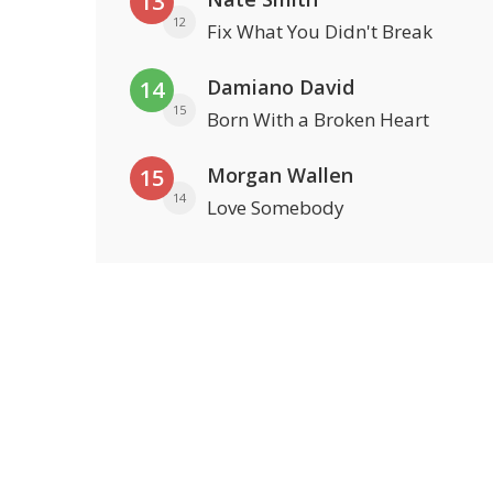
13
12
Fix What You Didn't Break
Damiano David
14
15
Born With a Broken Heart
Morgan Wallen
15
14
Love Somebody