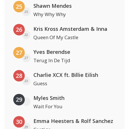
Shawn Mendes
25
25
Why Why Why
Kris Kross Amsterdam & Inna
26
22
Queen Of My Castle
Yves Berendse
27
27
Terug In De Tijd
Charlie XCX ft. Billie Eilish
28
23
Guess
Myles Smith
29
Wait For You
Emma Heesters & Rolf Sanchez
30
29