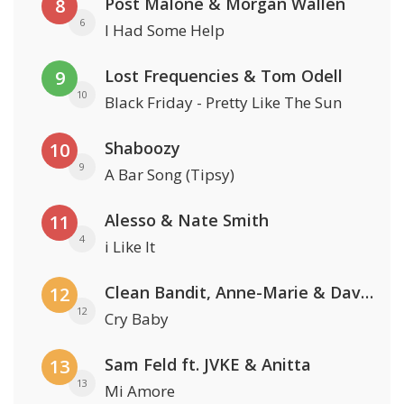
Post Malone & Morgan Wallen
8
6
I Had Some Help
Lost Frequencies & Tom Odell
9
10
Black Friday - Pretty Like The Sun
Shaboozy
10
9
A Bar Song (Tipsy)
Alesso & Nate Smith
11
4
i Like It
Clean Bandit, Anne-Marie & David Guetta
12
12
Cry Baby
Sam Feld ft. JVKE & Anitta
13
13
Mi Amore