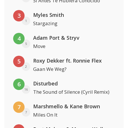
Si Antes Te Hubiera Conocido
Myles Smith
3
1
Stargazing
Adam Port & Stryv
4
5
Move
Roxy Dekker ft. Ronnie Flex
5
2
Gaan We Weg?
Disturbed
6
16
The Sound of Silence (Cyril Remix)
Marshmello & Kane Brown
7
7
Miles On It