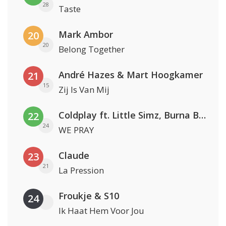
28
Taste
Mark Ambor
20
20
Belong Together
André Hazes & Mart Hoogkamer
21
15
Zij Is Van Mij
Coldplay ft. Little Simz, Burna Boy, Elyanna & Tini
22
24
WE PRAY
Claude
23
21
La Pression
Froukje & S10
24
Ik Haat Hem Voor Jou