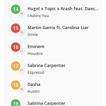
Hugel x Topic x Arash feat. Daecolm
14
19
I Adore You
Martin Garrix ft. Carolina Liar
15
14
Smile
Eminem
16
11
Houdini
Sabrina Carpenter
17
17
Espresso
Dasha
18
18
Austin
Sabrina Carpenter
19