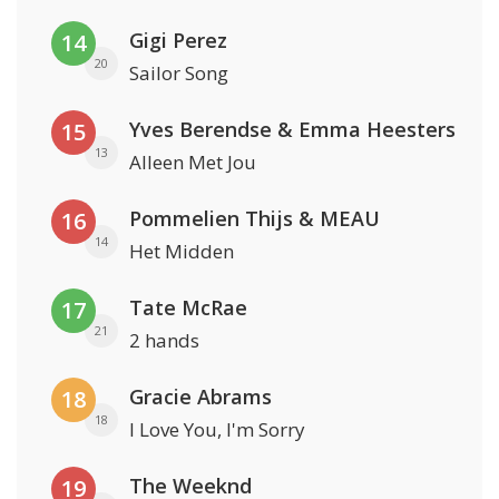
Gigi Perez
14
20
Sailor Song
Yves Berendse & Emma Heesters
15
13
Alleen Met Jou
Pommelien Thijs & MEAU
16
14
Het Midden
Tate McRae
17
21
2 hands
Gracie Abrams
18
18
I Love You, I'm Sorry
The Weeknd
19