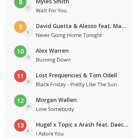
Myles Smith
8
11
Wait For You
David Guetta & Alesso feat. Madison Love
9
9
Never Going Home Tonight
Alex Warren
10
12
Burning Down
Lost Frequencies & Tom Odell
11
10
Black Friday - Pretty Like The Sun
Morgan Wallen
12
16
Love Somebody
Hugel x Topic x Arash feat. Daecolm
13
8
I Adore You