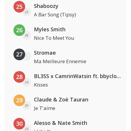
Shaboozy
25
23
A Bar Song (Tipsy)
Myles Smith
26
28
Nice To Meet You
Stromae
27
Ma Meilleure Ennemie
BL3SS x CamrinWatsin ft. bbyclose
28
24
Kisses
Claude & Zoë Tauran
29
29
Je T'aime
Alesso & Nate Smith
30
26