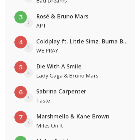
Bad Dreams
Rosé & Bruno Mars
3
7
APT
Coldplay ft. Little Simz, Burna Boy, Elyanna & Tini
4
2
WE PRAY
Die With A Smile
5
4
Lady Gaga & Bruno Mars
Sabrina Carpenter
6
3
Taste
Marshmello & Kane Brown
7
6
Miles On It