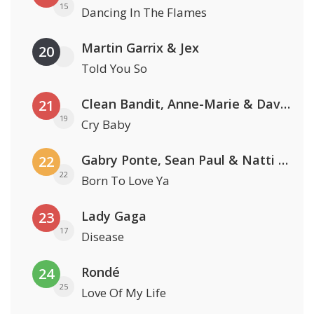
15
Dancing In The Flames
Martin Garrix & Jex
20
Told You So
Clean Bandit, Anne-Marie & David Guetta
21
19
Cry Baby
Gabry Ponte, Sean Paul & Natti Natasha
22
22
Born To Love Ya
Lady Gaga
23
17
Disease
Rondé
24
25
Love Of My Life