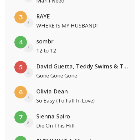
Man I Need
RAYE
3
3
WHERE IS MY HUSBAND!
sombr
4
5
12 to 12
David Guetta, Teddy Swims & Tones And I
5
4
Gone Gone Gone
Olivia Dean
6
6
So Easy (To Fall In Love)
Sienna Spiro
7
8
Die On This Hill