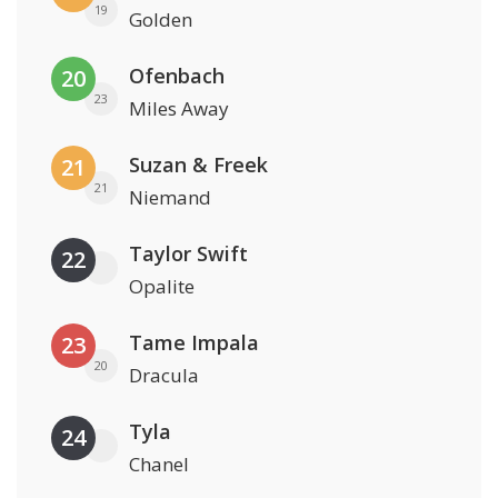
19
Golden
Ofenbach
20
23
Miles Away
Suzan & Freek
21
21
Niemand
Taylor Swift
22
Opalite
Tame Impala
23
20
Dracula
Tyla
24
Chanel