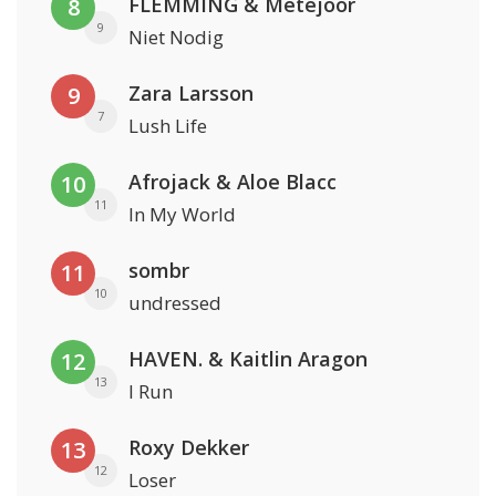
FLEMMING & Metejoor
8
9
Niet Nodig
Zara Larsson
9
7
Lush Life
Afrojack & Aloe Blacc
10
11
In My World
sombr
11
10
undressed
HAVEN. & Kaitlin Aragon
12
13
I Run
Roxy Dekker
13
12
Loser