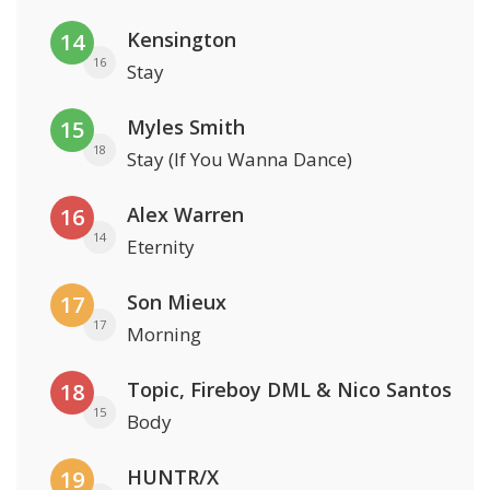
Kensington
14
16
Stay
Myles Smith
15
18
Stay (If You Wanna Dance)
Alex Warren
16
14
Eternity
Son Mieux
17
17
Morning
Topic, Fireboy DML & Nico Santos
18
15
Body
HUNTR/X
19