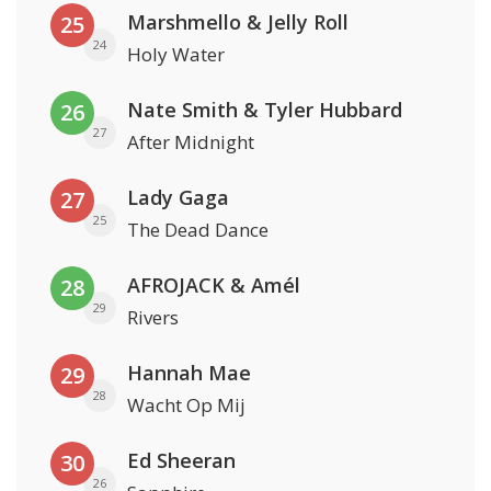
Marshmello & Jelly Roll
25
24
Holy Water
Nate Smith & Tyler Hubbard
26
27
After Midnight
Lady Gaga
27
25
The Dead Dance
AFROJACK & Amél
28
29
Rivers
Hannah Mae
29
28
Wacht Op Mij
Ed Sheeran
30
26