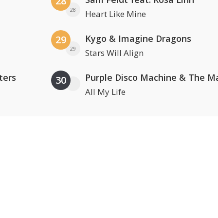
28
28
Heart Like Mine
Kygo & Imagine Dragons
29
29
Stars Will Align
ters
30
All My Life