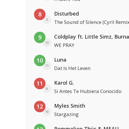
Disturbed
8
5
The Sound of Silence (Cyril Remix
9
13
WE PRAY
Luna
10
11
Dat Is Het Leven
Karol G.
11
8
Si Antes Te Hubiera Conocido
Myles Smith
12
10
Stargazing
Pommelien Thijs & MEAU