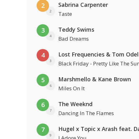
Sabrina Carpenter
2
2
Taste
Teddy Swims
3
4
Bad Dreams
Lost Frequencies & Tom Odel
4
3
Black Friday - Pretty Like The Su
Marshmello & Kane Brown
5
6
Miles On It
The Weeknd
6
7
Dancing In The Flames
7
9
I Adore You