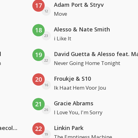
Adam Port & Stryv
17
12
Move
Alesso & Nate Smith
18
23
i Like It
l
19
22
n
Never Going Home Tonight
Froukje & S10
20
16
Ik Haat Hem Voor Jou
Gracie Abrams
21
26
I Love You, I'm Sorry
Hugel x Topic x Arash feat. Daecolm
Linkin Park
22
19
The Emptiness Machine