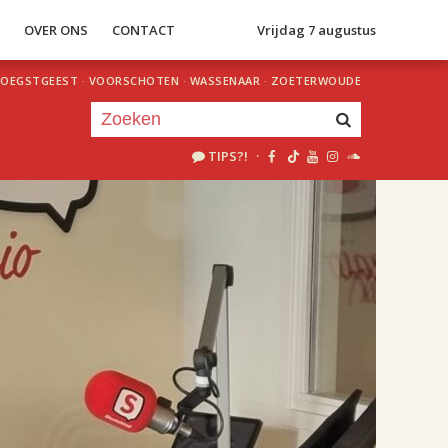
S
OVER ONS
CONTACT
Vrijdag 7 augustus
OEGSTGEEST
·
VOORSCHOTEN
·
WASSENAAR
·
ZOETERWOUDE
TIPS?!
·
Je luistert nu naar
uur 1 van 2
«
Vorig uur
Volgend uur
»
18.00