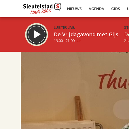
NIEUWS
AGENDA
GIDS
LUISTER LIVE:
ST
De Vrijdagavond met Gijs
D
19.00 - 21.00 uur
21.
17.00
Inklappen