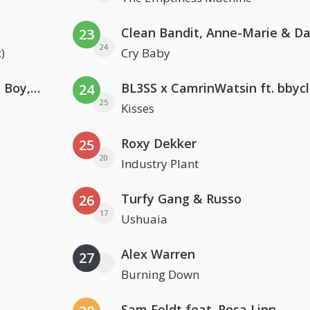
23
24
)
Cry Baby
Coldplay ft. Little Simz, Burna Boy, Elyanna & Tini
BL3SS x CamrinWatsin ft. bbyc
24
25
Kisses
Roxy Dekker
25
20
Industry Plant
Turfy Gang & Russo
26
17
Ushuaia
Alex Warren
27
Burning Down
Sam Feldt feat. Rosa Linn