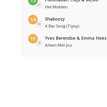
13
21
Het Midden
Shaboozy
14
14
A Bar Song (Tipsy)
Yves Berendse & Emma Hees
15
15
Alleen Met Jou