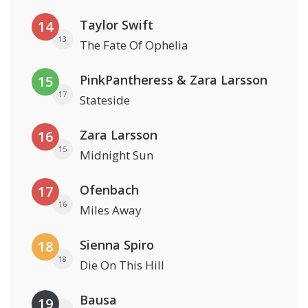
Taylor Swift
14
13
The Fate Of Ophelia
PinkPantheress & Zara Larsson
15
17
Stateside
Zara Larsson
16
15
Midnight Sun
Ofenbach
17
16
Miles Away
Sienna Spiro
18
18
Die On This Hill
Bausa
19