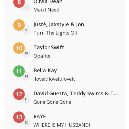
Olivia Dean
8
6
Man I Need
Justė, Jaxstyle & Jon
9
9
Turn The Lights Off
Taylor Swift
10
10
Opalite
Bella Kay
11
14
iloveitiloveitiloveit
David Guetta, Teddy Swims & Tones And I
12
11
Gone Gone Gone
RAYE
13
12
WHERE IS MY HUSBAND!