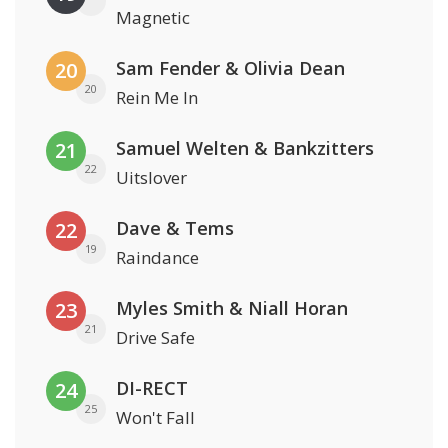
Magnetic
Sam Fender & Olivia Dean
20
20
Rein Me In
Samuel Welten & Bankzitters
21
22
Uitslover
Dave & Tems
22
19
Raindance
Myles Smith & Niall Horan
23
21
Drive Safe
DI-RECT
24
25
Won't Fall