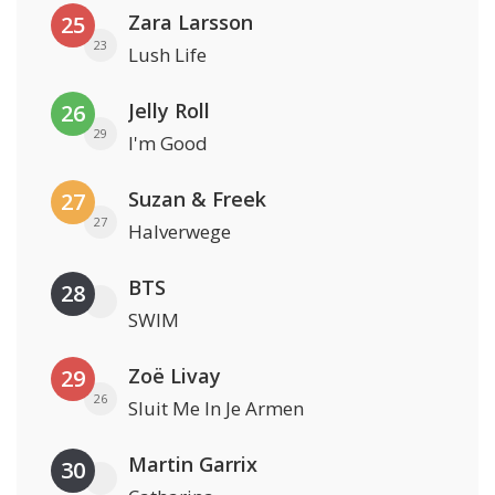
Zara Larsson
25
23
Lush Life
Jelly Roll
26
29
I'm Good
Suzan & Freek
27
27
Halverwege
BTS
28
SWIM
Zoë Livay
29
26
Sluit Me In Je Armen
Martin Garrix
30