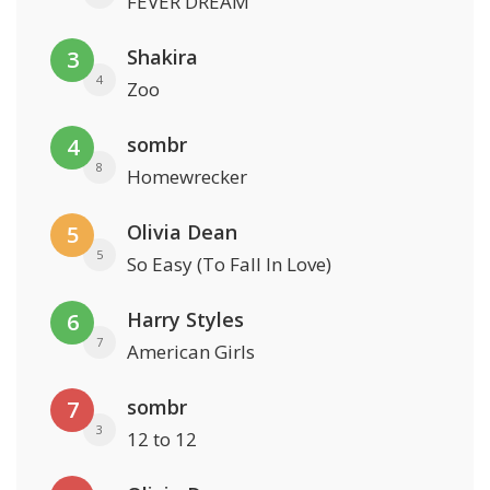
FEVER DREAM
Shakira
3
4
Zoo
sombr
4
8
Homewrecker
Olivia Dean
5
5
So Easy (To Fall In Love)
Harry Styles
6
7
American Girls
sombr
7
3
12 to 12