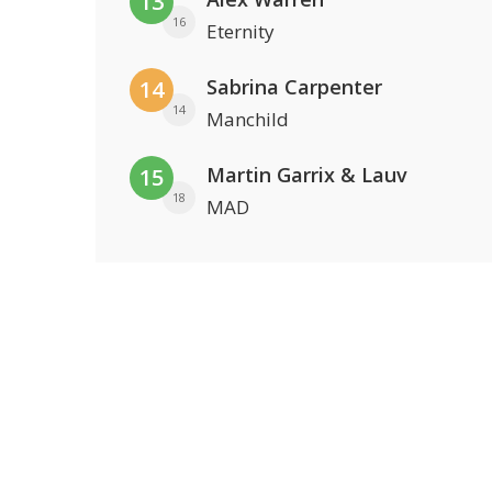
13
16
Eternity
Sabrina Carpenter
14
14
Manchild
Martin Garrix & Lauv
15
18
MAD