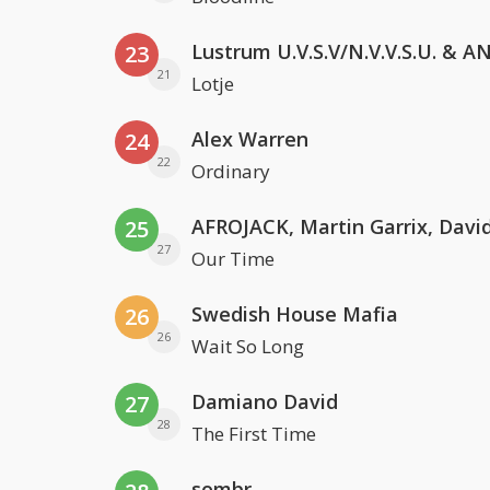
23
21
Lotje
Alex Warren
24
22
Ordinary
25
27
Our Time
Swedish House Mafia
26
26
Wait So Long
Damiano David
27
28
The First Time
sombr