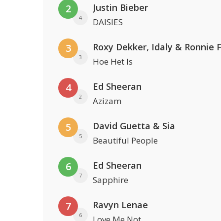
Justin Bieber
2
4
DAISIES
Roxy Dekker, Idaly & Ronnie 
3
3
Hoe Het Is
Ed Sheeran
4
2
Azizam
David Guetta & Sia
5
5
Beautiful People
Ed Sheeran
6
7
Sapphire
Ravyn Lenae
7
6
Love Me Not