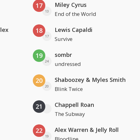
Miley Cyrus
17
13
End of the World
Flex
Lewis Capaldi
18
17
Survive
sombr
19
24
undressed
Shaboozey & Myles Smith
20
20
Blink Twice
Chappell Roan
21
The Subway
Alex Warren & Jelly Roll
22
19
Bloodline