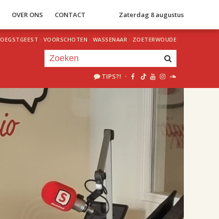
S
OVER ONS
CONTACT
Zaterdag 8 augustus
OEGSTGEEST
·
VOORSCHOTEN
·
WASSENAAR
·
ZOETERWOUDE
TIPS?!
·
Je luistert nu naar
uur 1 van 2
«
Vorig uur
Volgend uur
»
18.00