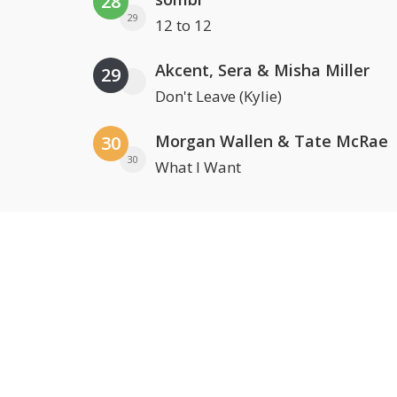
28
29
12 to 12
Akcent, Sera & Misha Miller
29
Don't Leave (Kylie)
Morgan Wallen & Tate McRae
30
30
What I Want