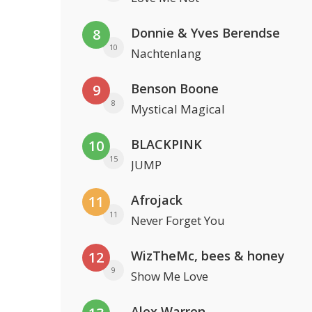
Donnie & Yves Berendse
8
10
Nachtenlang
Benson Boone
9
8
Mystical Magical
BLACKPINK
10
15
JUMP
Afrojack
11
11
Never Forget You
WizTheMc, bees & honey
12
9
Show Me Love
Alex Warren