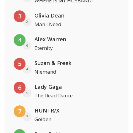
WHERE IS MY HUSBAND!
Olivia Dean
3
2
Man I Need
Alex Warren
4
6
Eternity
Suzan & Freek
5
4
Niemand
Lady Gaga
6
5
The Dead Dance
HUNTR/X
7
7
Golden