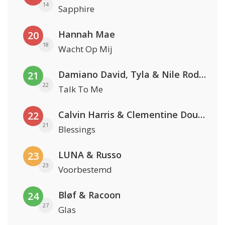
14
Sapphire
Hannah Mae
20
18
Wacht Op Mij
Damiano David, Tyla & Nile Rodgers
21
22
Talk To Me
Calvin Harris & Clementine Douglas
22
21
Blessings
LUNA & Russo
23
23
Voorbestemd
Bløf & Racoon
24
27
Glas