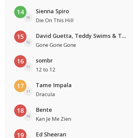
Sienna Spiro
14
19
Die On This Hill
David Guetta, Teddy Swims & Tones And I
15
12
Gone Gone Gone
sombr
16
11
12 to 12
Tame Impala
17
17
Dracula
Bente
18
16
Kan Je Me Zien
Ed Sheeran
19