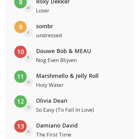
Roxy Dekker
8
20
Loser
sombr
9
9
undressed
Douwe Bob & MEAU
10
8
Nog Even Blijven
Marshmello & Jelly Roll
11
13
Holy Water
Olivia Dean
12
15
So Easy (To Fall In Love)
Damiano David
13
10
The First Time