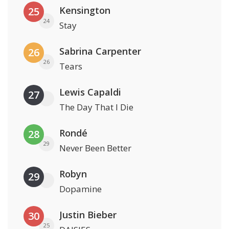
Kensington
25
24
Stay
Sabrina Carpenter
26
26
Tears
Lewis Capaldi
27
The Day That I Die
Rondé
28
29
Never Been Better
Robyn
29
Dopamine
Justin Bieber
30
25