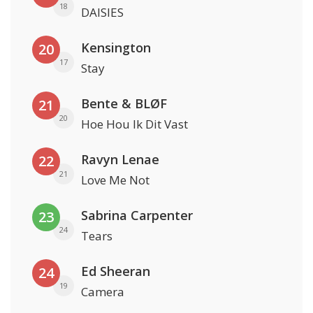
18
DAISIES
Kensington
20
17
Stay
Bente & BLØF
21
20
Hoe Hou Ik Dit Vast
Ravyn Lenae
22
21
Love Me Not
Sabrina Carpenter
23
24
Tears
Ed Sheeran
24
19
Camera