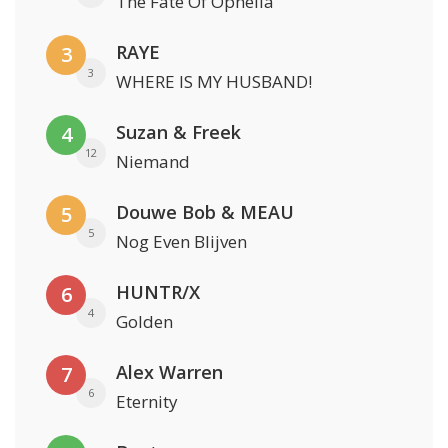
The Fate Of Ophelia
RAYE
3
3
WHERE IS MY HUSBAND!
Suzan & Freek
4
12
Niemand
Douwe Bob & MEAU
5
5
Nog Even Blijven
HUNTR/X
6
4
Golden
Alex Warren
7
6
Eternity