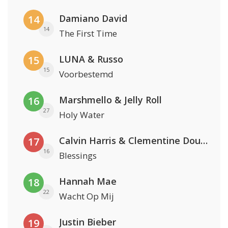
Damiano David
14
14
The First Time
LUNA & Russo
15
15
Voorbestemd
Marshmello & Jelly Roll
16
27
Holy Water
Calvin Harris & Clementine Douglas
17
16
Blessings
Hannah Mae
18
22
Wacht Op Mij
Justin Bieber
19