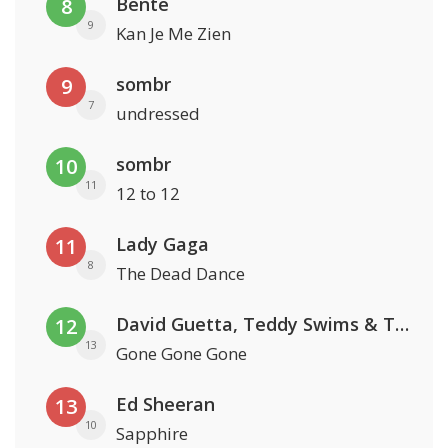
Bente
8
9
Kan Je Me Zien
sombr
9
7
undressed
sombr
10
11
12 to 12
Lady Gaga
11
8
The Dead Dance
David Guetta, Teddy Swims & Tones And I
12
13
Gone Gone Gone
Ed Sheeran
13
10
Sapphire