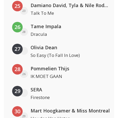
Damiano David, Tyla & Nile Rodgers
25
23
Talk To Me
Tame Impala
26
28
Dracula
Olivia Dean
27
So Easy (To Fall In Love)
Pommelien Thijs
28
26
IK MOET GAAN
SERA
29
Firestone
Mart Hoogkamer & Miss Montreal
30
29