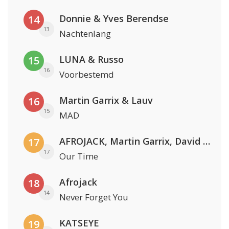
Donnie & Yves Berendse
14
13
Nachtenlang
LUNA & Russo
15
16
Voorbestemd
Martin Garrix & Lauv
16
15
MAD
AFROJACK, Martin Garrix, David Guetta & Amél
17
17
Our Time
Afrojack
18
14
Never Forget You
KATSEYE
19