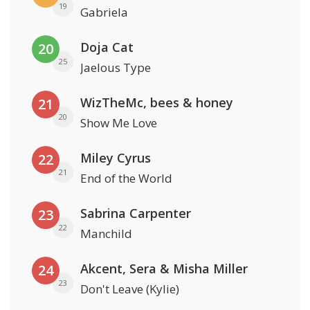
19
Gabriela
Doja Cat
20
25
Jaelous Type
WizTheMc, bees & honey
21
20
Show Me Love
Miley Cyrus
22
21
End of the World
Sabrina Carpenter
23
22
Manchild
Akcent, Sera & Misha Miller
24
23
Don't Leave (Kylie)