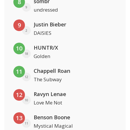
sombr
8
9
undressed
Justin Bieber
9
2
DAISIES
HUNTR/X
10
18
Golden
Chappell Roan
11
12
The Subway
Ravyn Lenae
12
10
Love Me Not
Benson Boone
13
11
Mystical Magical