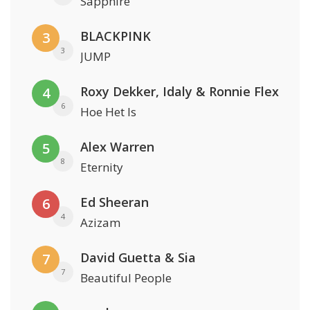
Sapphire
BLACKPINK
3
3
JUMP
Roxy Dekker, Idaly & Ronnie Flex
4
6
Hoe Het Is
Alex Warren
5
8
Eternity
Ed Sheeran
6
4
Azizam
David Guetta & Sia
7
7
Beautiful People