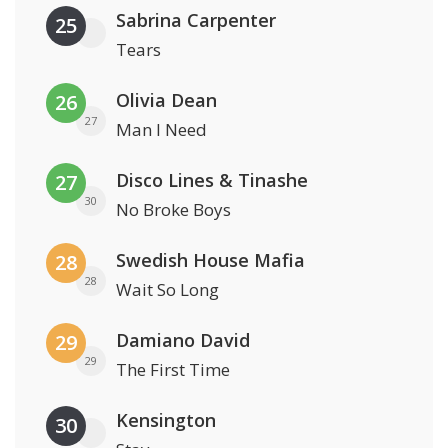
Sabrina Carpenter
25
Tears
Olivia Dean
26
27
Man I Need
Disco Lines & Tinashe
27
30
No Broke Boys
Swedish House Mafia
28
28
Wait So Long
Damiano David
29
29
The First Time
Kensington
30