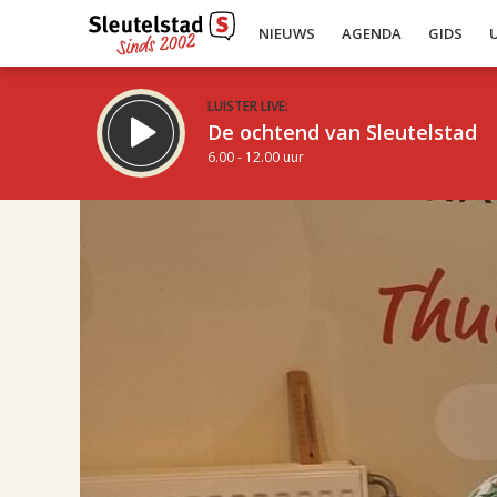
NIEUWS
AGENDA
GIDS
LUISTER LIVE:
De ochtend van Sleutelstad
6.00 - 12.00 uur
17.00
Inklappen