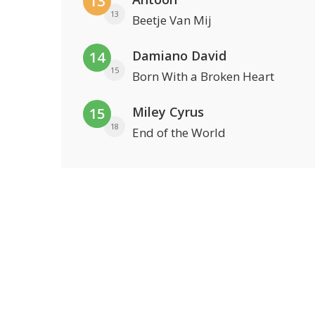
13
13
Beetje Van Mij
Damiano David
14
15
Born With a Broken Heart
Miley Cyrus
15
18
End of the World