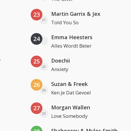
Martin Garrix & Jex
23
21
Told You So
Emma Heesters
24
Alles Wordt Beter
r
Doechii
25
22
Anxiety
Suzan & Freek
26
26
Ken Je Dat Gevoel
Morgan Wallen
27
23
Love Somebody
Shaboozey & Myles Smith