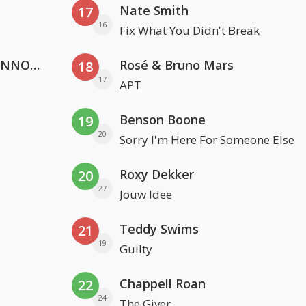
Nate Smith
17
16
Fix What You Didn't Break
Lustrum U.V.S.V/N.V.V.S.U. & ANNO ONS & Jopke van Dobbenburgh & Roeland Beelen
Rosé & Bruno Mars
18
17
APT
Benson Boone
19
20
Sorry I'm Here For Someone Else
Roxy Dekker
20
27
Jouw Idee
Teddy Swims
21
19
Guilty
Chappell Roan
22
24
The Giver