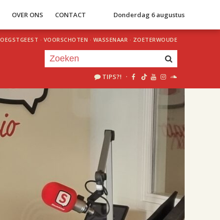
S
OVER ONS
CONTACT
Donderdag 6 augustus
OEGSTGEEST
·
VOORSCHOTEN
·
WASSENAAR
·
ZOETERWOUDE
TIPS?!
·
Je luistert nu naar
uur 1 van 2
«
Vorig uur
Volgend uur
»
18.00