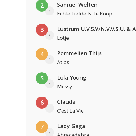
Samuel Welten
2
3
Echte Liefde Is Te Koop
3
2
Lotje
Pommelien Thijs
4
4
Atlas
Lola Young
5
6
Messy
Claude
6
5
C'est La Vie
Lady Gaga
7
7
Abracadabra