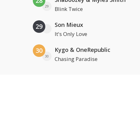
28
29
Blink Twice
Son Mieux
29
It's Only Love
Kygo & OneRepublic
30
30
Chasing Paradise