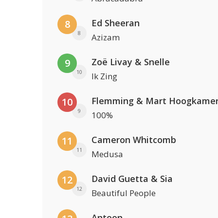
Ed Sheeran
8
8
Azizam
Zoë Livay & Snelle
9
10
Ik Zing
Flemming & Mart Hoogkame
10
9
100%
Cameron Whitcomb
11
11
Medusa
David Guetta & Sia
12
12
Beautiful People
Antoon