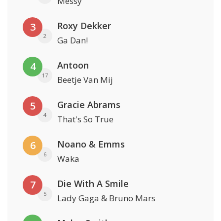
Messy
Roxy Dekker
3
2
Ga Dan!
Antoon
4
17
Beetje Van Mij
Gracie Abrams
5
4
That's So True
Noano & Emms
6
6
Waka
Die With A Smile
7
5
Lady Gaga & Bruno Mars