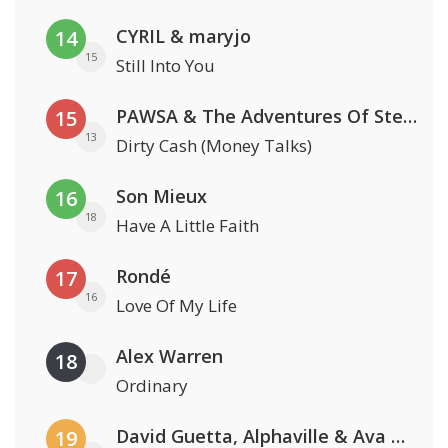
CYRIL & maryjo
14
15
Still Into You
PAWSA & The Adventures Of Stevie V
15
13
Dirty Cash (Money Talks)
Son Mieux
16
18
Have A Little Faith
Rondé
17
16
Love Of My Life
Alex Warren
18
Ordinary
David Guetta, Alphaville & Ava Max
19