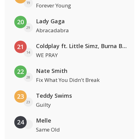
19
Forever Young
Lady Gaga
20
29
Abracadabra
Coldplay ft. Little Simz, Burna Boy, Elyanna & Tini
21
14
WE PRAY
Nate Smith
22
28
Fix What You Didn't Break
Teddy Swims
23
23
Guilty
Melle
24
Same Old