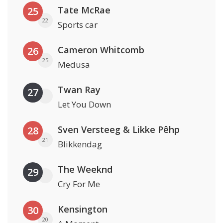
Tate McRae
25
22
Sports car
Cameron Whitcomb
26
25
Medusa
Twan Ray
27
Let You Down
Sven Versteeg & Likke Pêhp
28
21
Blikkendag
The Weeknd
29
Cry For Me
Kensington
30
20