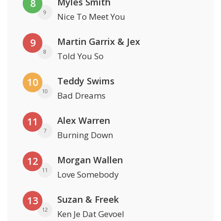
Myles Smith
8
9
Nice To Meet You
Martin Garrix & Jex
9
8
Told You So
Teddy Swims
10
10
Bad Dreams
Alex Warren
11
7
Burning Down
Morgan Wallen
12
11
Love Somebody
Suzan & Freek
13
12
Ken Je Dat Gevoel