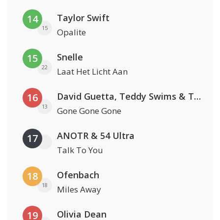
Taylor Swift
14
15
Opalite
Snelle
15
22
Laat Het Licht Aan
David Guetta, Teddy Swims & Tones And I
16
13
Gone Gone Gone
ANOTR & 54 Ultra
17
Talk To You
Ofenbach
18
18
Miles Away
Olivia Dean
19