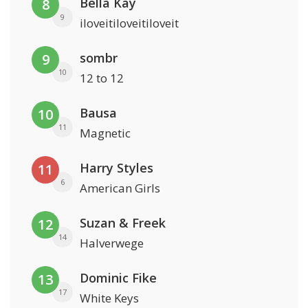
Bella Kay
8
9
iloveitiloveitiloveit
sombr
9
10
12 to 12
Bausa
10
11
Magnetic
Harry Styles
11
6
American Girls
Suzan & Freek
12
14
Halverwege
Dominic Fike
13
17
White Keys