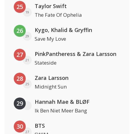
Taylor Swift
25
19
The Fate Of Ophelia
Kygo, Khalid & Gryffin
26
29
Save My Love
PinkPantheress & Zara Larsson
27
21
Stateside
Zara Larsson
28
25
Midnight Sun
Hannah Mae & BLØF
29
Ik Ben Niet Meer Bang
BTS
30
27