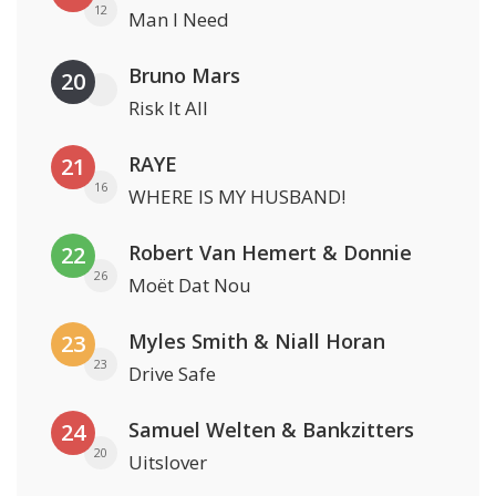
12
Man I Need
Bruno Mars
20
Risk It All
RAYE
21
16
WHERE IS MY HUSBAND!
Robert Van Hemert & Donnie
22
26
Moët Dat Nou
Myles Smith & Niall Horan
23
23
Drive Safe
Samuel Welten & Bankzitters
24
20
Uitslover