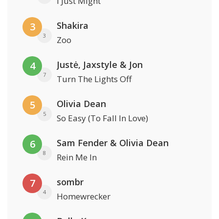
I Just Might
Shakira
3
3
Zoo
Justė, Jaxstyle & Jon
4
7
Turn The Lights Off
Olivia Dean
5
5
So Easy (To Fall In Love)
Sam Fender & Olivia Dean
6
8
Rein Me In
sombr
7
4
Homewrecker