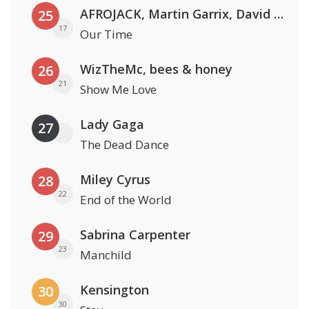
AFROJACK, Martin Garrix, David Guetta & Amél
25
17
Our Time
WizTheMc, bees & honey
26
21
Show Me Love
Lady Gaga
27
The Dead Dance
Miley Cyrus
28
22
End of the World
Sabrina Carpenter
29
23
Manchild
Kensington
30
30