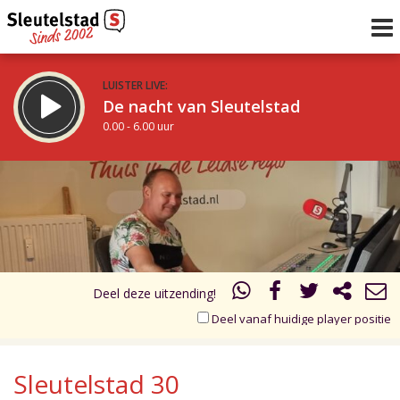
LUISTER LIVE:
De nacht van Sleutelstad
0.00 - 6.00 uur
STRAKS:
De ochtend van Sleutelstad
17.00
18.00
6.00 - 12.00 uur
uur 1 van 2
Vorig uur
Volgend uur
Inklappen
Deel deze uitzending!
Deel vanaf huidige player positie
Sleutelstad 30