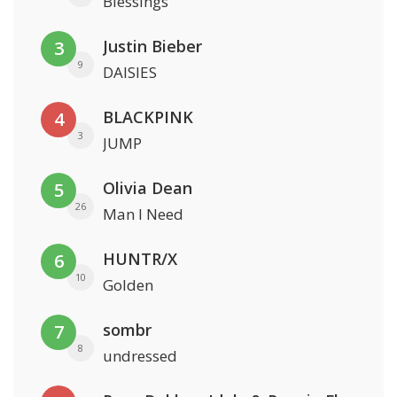
Blessings
Justin Bieber
3
9
DAISIES
BLACKPINK
4
3
JUMP
Olivia Dean
5
26
Man I Need
HUNTR/X
6
10
Golden
sombr
7
8
undressed