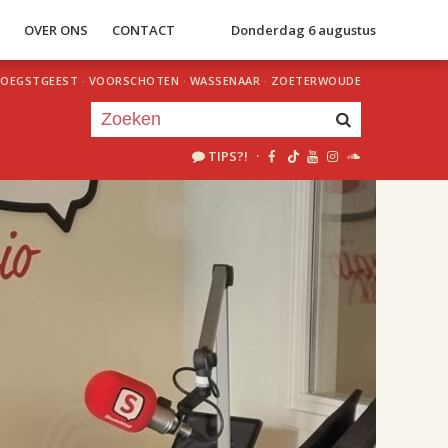
S
OVER ONS
CONTACT
Donderdag 6 augustus
OEGSTGEEST
·
VOORSCHOTEN
·
WASSENAAR
·
ZOETERWOUDE
TIPS?!
·
Je luistert nu naar
uur 1 van 2
«
Vorig uur
Volgend uur
»
18.00