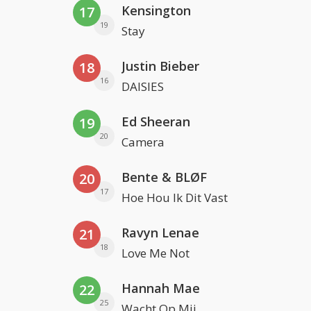
Kensington
17
19
Stay
Justin Bieber
18
16
DAISIES
Ed Sheeran
19
20
Camera
Bente & BLØF
20
17
Hoe Hou Ik Dit Vast
Ravyn Lenae
21
18
Love Me Not
Hannah Mae
22
25
Wacht Op Mij