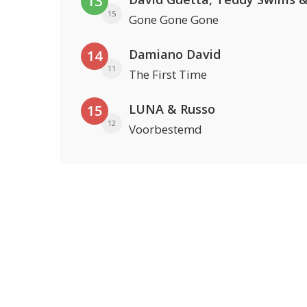
13
15
Gone Gone Gone
Damiano David
14
11
The First Time
LUNA & Russo
15
12
Voorbestemd