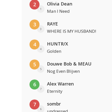
Olivia Dean
2
1
Man I Need
RAYE
3
3
WHERE IS MY HUSBAND!
HUNTR/X
4
4
Golden
Douwe Bob & MEAU
5
5
Nog Even Blijven
Alex Warren
6
7
Eternity
sombr
7
6
undressed