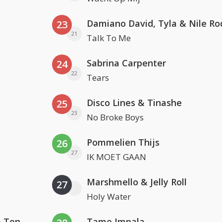
Damiano David, Tyla & Nile Ro
23
21
Talk To Me
Sabrina Carpenter
24
22
Tears
Disco Lines & Tinashe
25
23
No Broke Boys
Pommelien Thijs
26
27
IK MOET GAAN
Marshmello & Jelly Roll
27
Holy Water
David Guetta, Teddy Swims & Tones And I
Tame Impala