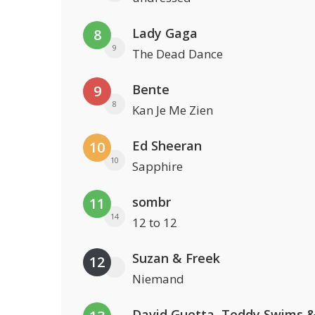
Lady Gaga
8
9
The Dead Dance
Bente
9
8
Kan Je Me Zien
Ed Sheeran
10
10
Sapphire
sombr
11
14
12 to 12
Suzan & Freek
12
Niemand