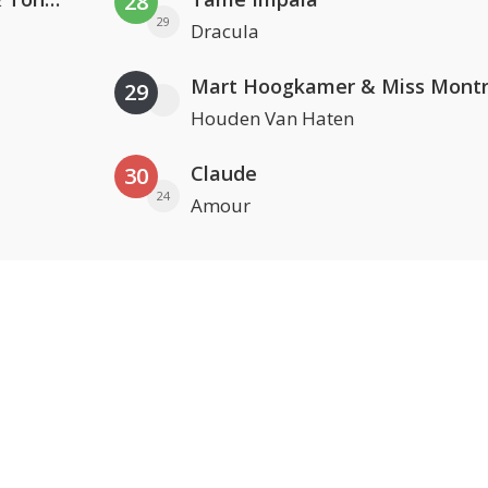
28
29
Dracula
Mart Hoogkamer & Miss Montr
29
Houden Van Haten
Claude
30
24
Amour