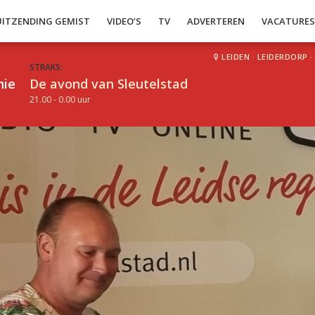
UITZENDING GEMIST
VIDEO’S
TV
ADVERTEREN
VACATURE
LEIDEN
·
LEIDERDORP
·
STRAKS:
hie
De avond van Sleutelstad
21.00 - 0.00 uur