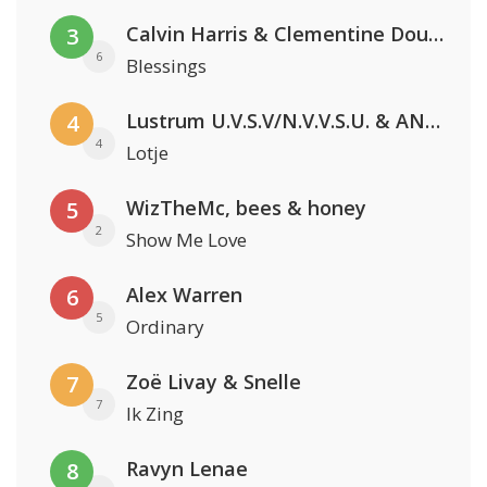
Calvin Harris & Clementine Douglas
3
6
Blessings
Lustrum U.V.S.V/N.V.V.S.U. & ANNO ONS & Jopke van Dobbenburgh & Roeland Beelen
4
4
Lotje
WizTheMc, bees & honey
5
2
Show Me Love
Alex Warren
6
5
Ordinary
Zoë Livay & Snelle
7
7
Ik Zing
Ravyn Lenae
8