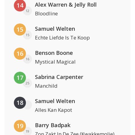
Alex Warren & Jelly Roll
14
12
Bloodline
Samuel Welten
15
15
Echte Liefde Is Te Koop
Benson Boone
16
16
Mystical Magical
Sabrina Carpenter
17
25
Manchild
Samuel Welten
18
Alles Kan Kapot
Barry Badpak
19
19
Zon Zakt In De Zee (Kwakkemolie)