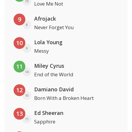
13
Love Me Not
Afrojack
9
8
Never Forget You
Lola Young
10
9
Messy
Miley Cyrus
11
14
End of the World
Damiano David
12
10
Born With a Broken Heart
Ed Sheeran
13
11
Sapphire