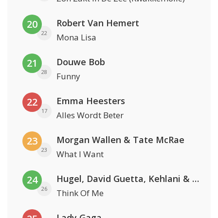
Robert Van Hemert
20
22
Mona Lisa
Douwe Bob
21
28
Funny
Emma Heesters
22
17
Alles Wordt Beter
Morgan Wallen & Tate McRae
23
23
What I Want
Hugel, David Guetta, Kehlani & Daecolm
24
26
Think Of Me
Lady Gaga