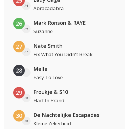
25
24
Abracadabra
Mark Ronson & RAYE
26
29
Suzanne
Nate Smith
27
27
Fix What You Didn't Break
Melle
28
Easy To Love
Froukje & S10
29
20
Hart In Brand
De Nachtelijke Escapades
30
30
Kleine Zekerheid