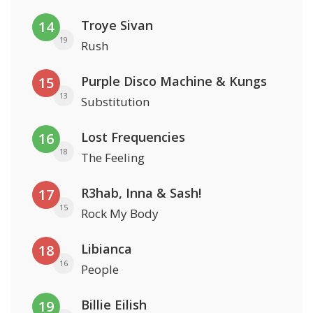
Troye Sivan
14
19
Rush
Purple Disco Machine & Kungs
15
13
Substitution
Lost Frequencies
16
18
The Feeling
R3hab, Inna & Sash!
17
15
Rock My Body
Libianca
18
16
People
Billie Eilish
19