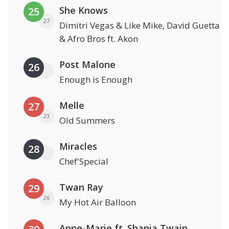
She Knows
25
27
Dimitri Vegas & Like Mike, David Guetta
& Afro Bros ft. Akon
Post Malone
26
Enough is Enough
Melle
27
23
Old Summers
Miracles
28
Chef'Special
Twan Ray
29
26
My Hot Air Balloon
Anne-Marie ft. Shania Twain