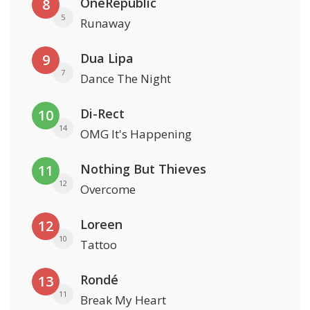
OneRepublic
8
5
Runaway
Dua Lipa
9
7
Dance The Night
Di-Rect
10
14
OMG It's Happening
Nothing But Thieves
11
12
Overcome
Loreen
12
10
Tattoo
Rondé
13
11
Break My Heart