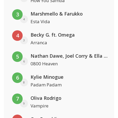
How You Samba
Marshmello & Farukko
3
4
Esta Vida
Becky G. ft. Omega
4
3
Arranca
Nathan Dawe, Joel Corry & Ella Henderson
5
6
0800 Heaven
Kylie Minogue
6
8
Padam Padam
Oliva Rodrigo
7
9
Vampire