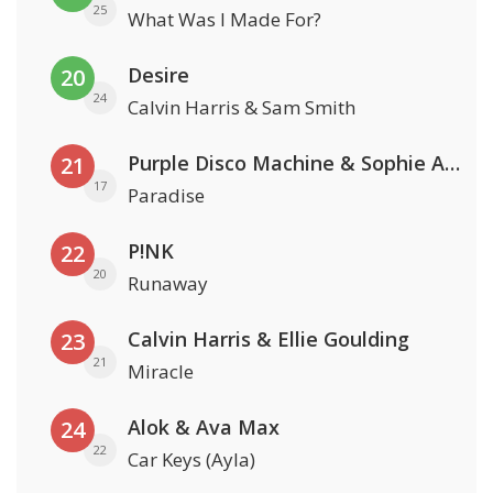
25
What Was I Made For?
Desire
20
24
Calvin Harris & Sam Smith
Purple Disco Machine & Sophie And The Giants
21
17
Paradise
P!NK
22
20
Runaway
Calvin Harris & Ellie Goulding
23
21
Miracle
Alok & Ava Max
24
22
Car Keys (Ayla)