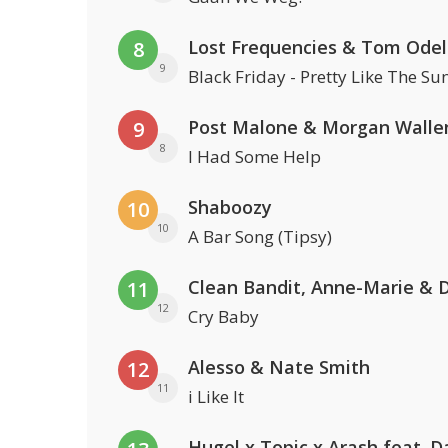
Lost Frequencies & Tom Odel
8
9
Black Friday - Pretty Like The Su
Post Malone & Morgan Walle
9
8
I Had Some Help
Shaboozy
10
10
A Bar Song (Tipsy)
11
12
Cry Baby
Alesso & Nate Smith
12
11
i Like It