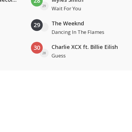
28
29
Wait For You
The Weeknd
29
Dancing In The Flames
Charlie XCX ft. Billie Eilish
30
28
Guess