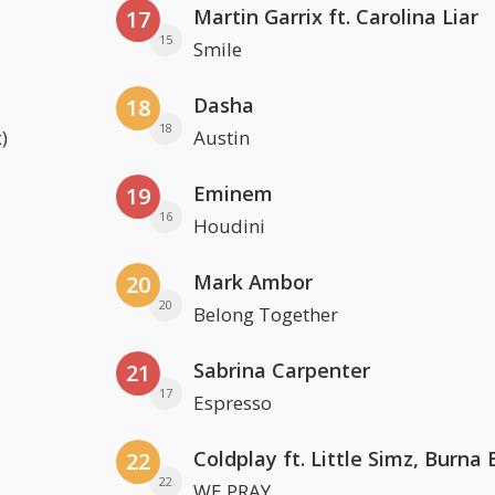
Martin Garrix ft. Carolina Liar
17
15
Smile
Dasha
18
18
)
Austin
Eminem
19
16
Houdini
Mark Ambor
20
20
Belong Together
Sabrina Carpenter
21
17
Espresso
22
22
WE PRAY