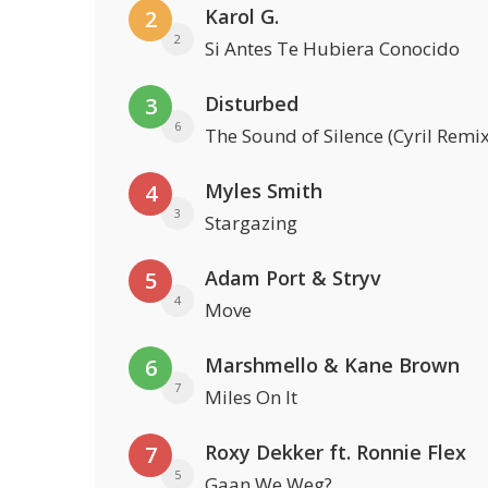
Karol G.
2
2
Si Antes Te Hubiera Conocido
Disturbed
3
6
The Sound of Silence (Cyril Remix
Myles Smith
4
3
Stargazing
Adam Port & Stryv
5
4
Move
Marshmello & Kane Brown
6
7
Miles On It
Roxy Dekker ft. Ronnie Flex
7
5
Gaan We Weg?