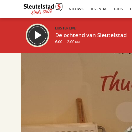
NIEUWS
AGENDA
GIDS
LUISTER LIVE:
De ochtend van Sleutelstad
6.00 - 12.00 uur
17.00
Inklappen