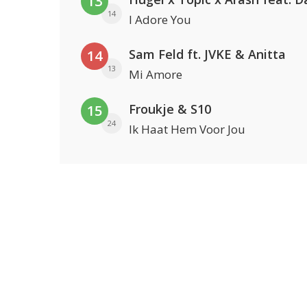
13
14
I Adore You
Sam Feld ft. JVKE & Anitta
14
13
Mi Amore
Froukje & S10
15
24
Ik Haat Hem Voor Jou