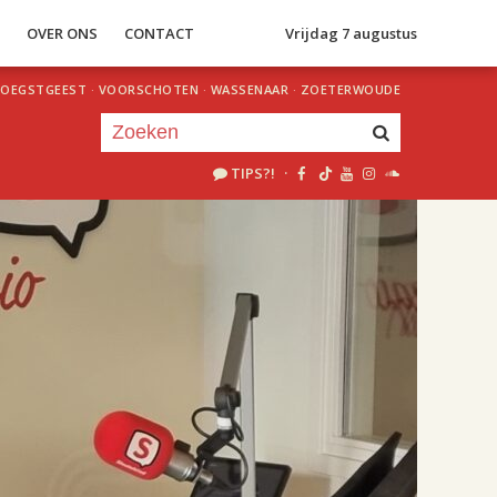
S
OVER ONS
CONTACT
Vrijdag 7 augustus
OEGSTGEEST
·
VOORSCHOTEN
·
WASSENAAR
·
ZOETERWOUDE
TIPS?!
·
Je luistert nu naar
uur 1 van 2
«
Vorig uur
Volgend uur
»
18.00