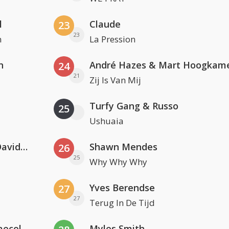
l
Claude
23
23
n
La Pression
n
André Hazes & Mart Hoogkam
24
21
Zij Is Van Mij
Turfy Gang & Russo
25
Ushuaia
Clean Bandit, Anne-Marie & David Guetta
Shawn Mendes
26
25
Why Why Why
Yves Berendse
27
27
Terug In De Tijd
Hugel x Topic x Arash feat. Daecolm
Myles Smith