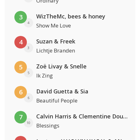
Ordinary
WizTheMc, bees & honey
3
4
Show Me Love
Suzan & Freek
4
3
Lichtje Branden
Zoë Livay & Snelle
5
5
Ik Zing
David Guetta & Sia
6
6
Beautiful People
Calvin Harris & Clementine Douglas
7
10
Blessings