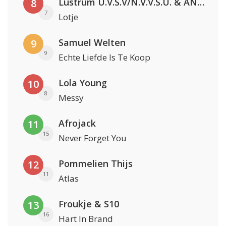
Lustrum U.V.S.V/N.V.V.S.U. & ANNO ONS & Jopke van Dobbenburgh & Roeland Beelen
8
7
Lotje
Samuel Welten
9
9
Echte Liefde Is Te Koop
Lola Young
10
8
Messy
Afrojack
11
15
Never Forget You
Pommelien Thijs
12
11
Atlas
Froukje & S10
13
16
Hart In Brand