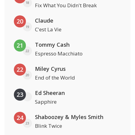
18
Fix What You Didn't Break
Claude
20
19
C'est La Vie
Tommy Cash
21
22
Espresso Macchiato
Miley Cyrus
22
20
End of the World
Ed Sheeran
23
Sapphire
Shaboozey & Myles Smith
24
23
Blink Twice