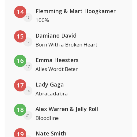
Flemming & Mart Hoogkamer
14
13
100%
Damiano David
15
12
Born With a Broken Heart
Emma Heesters
16
17
Alles Wordt Beter
Lady Gaga
17
14
Abracadabra
Alex Warren & Jelly Roll
18
21
Bloodline
Nate Smith
19