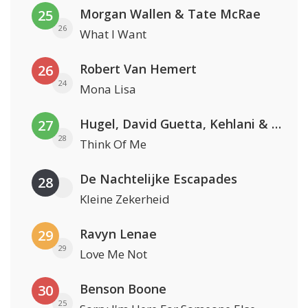
Morgan Wallen & Tate McRae
25
26
What I Want
Robert Van Hemert
26
24
Mona Lisa
Hugel, David Guetta, Kehlani & Daecolm
27
28
Think Of Me
De Nachtelijke Escapades
28
Kleine Zekerheid
Ravyn Lenae
29
29
Love Me Not
Benson Boone
30
25