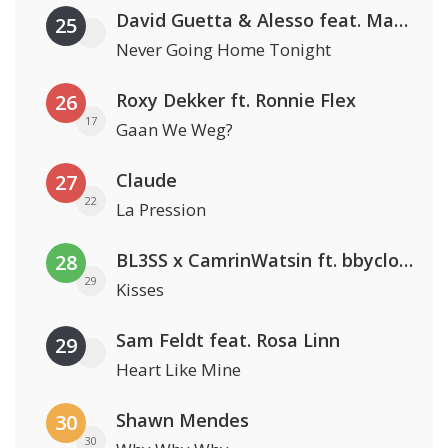
David Guetta & Alesso feat. Madison Love
25
Never Going Home Tonight
Roxy Dekker ft. Ronnie Flex
26
17
Gaan We Weg?
Claude
27
22
La Pression
BL3SS x CamrinWatsin ft. bbyclose
28
29
Kisses
Sam Feldt feat. Rosa Linn
29
Heart Like Mine
Shawn Mendes
30
30