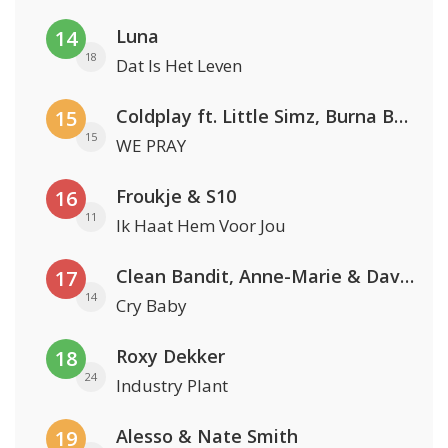
Luna
14
18
Dat Is Het Leven
Coldplay ft. Little Simz, Burna Boy, Elyanna & Tini
15
15
WE PRAY
Froukje & S10
16
11
Ik Haat Hem Voor Jou
Clean Bandit, Anne-Marie & David Guetta
17
14
Cry Baby
Roxy Dekker
18
24
Industry Plant
Alesso & Nate Smith
19