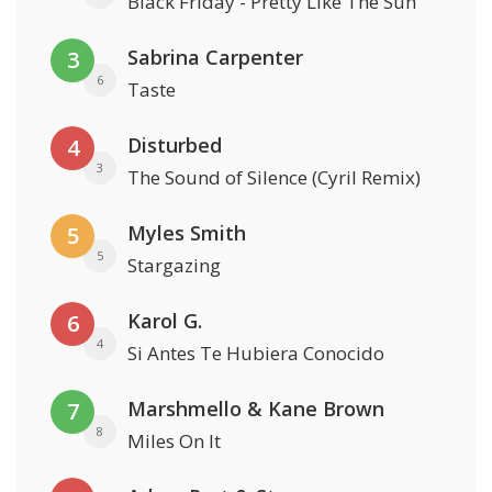
Black Friday - Pretty Like The Sun
Sabrina Carpenter
3
6
Taste
Disturbed
4
3
The Sound of Silence (Cyril Remix)
Myles Smith
5
5
Stargazing
Karol G.
6
4
Si Antes Te Hubiera Conocido
Marshmello & Kane Brown
7
8
Miles On It