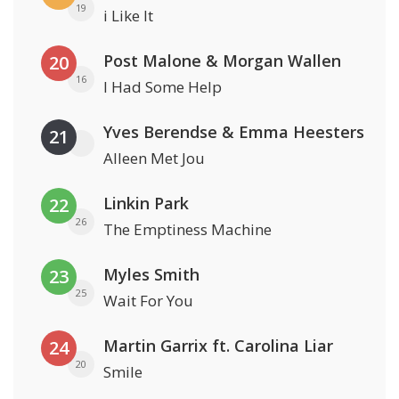
19
i Like It
Post Malone & Morgan Wallen
20
16
I Had Some Help
Yves Berendse & Emma Heesters
21
Alleen Met Jou
Linkin Park
22
26
The Emptiness Machine
Myles Smith
23
25
Wait For You
Martin Garrix ft. Carolina Liar
24
20
Smile