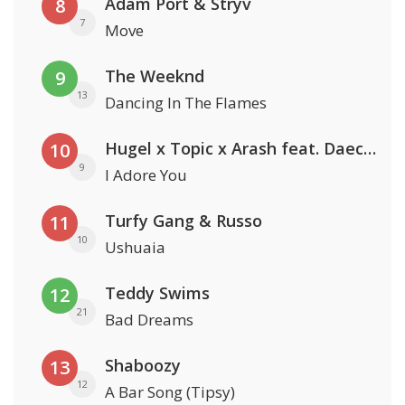
Adam Port & Stryv
8
7
Move
The Weeknd
9
13
Dancing In The Flames
Hugel x Topic x Arash feat. Daecolm
10
9
I Adore You
Turfy Gang & Russo
11
10
Ushuaia
Teddy Swims
12
21
Bad Dreams
Shaboozy
13
12
A Bar Song (Tipsy)