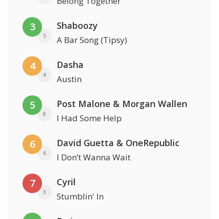
Belong Together
Shaboozy
3
5
A Bar Song (Tipsy)
Dasha
4
4
Austin
Post Malone & Morgan Wallen
5
8
I Had Some Help
David Guetta & OneRepublic
6
6
I Don’t Wanna Wait
Cyril
7
3
Stumblin' In