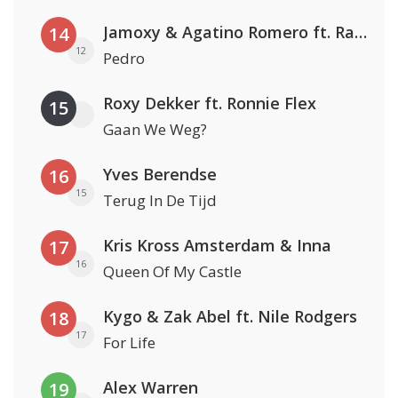
Jamoxy & Agatino Romero ft. Raffaella Carrà
14
12
Pedro
Roxy Dekker ft. Ronnie Flex
15
Gaan We Weg?
Yves Berendse
16
15
Terug In De Tijd
Kris Kross Amsterdam & Inna
17
16
Queen Of My Castle
Kygo & Zak Abel ft. Nile Rodgers
18
17
For Life
Alex Warren
19