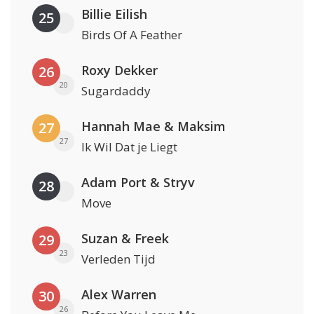
Billie Eilish
25
Birds Of A Feather
Roxy Dekker
26
20
Sugardaddy
Hannah Mae & Maksim
27
27
Ik Wil Dat je Liegt
Adam Port & Stryv
28
Move
Suzan & Freek
29
23
Verleden Tijd
Alex Warren
30
26