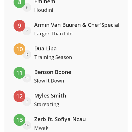
Eminem
8
9
Houdini
Armin Van Buuren & Chef'Special
9
7
Larger Than Life
Dua Lipa
10
10
Training Season
Benson Boone
11
13
Slow It Down
Myles Smith
12
11
Stargazing
Zerb ft. Sofiya Nzau
13
14
Mwaki