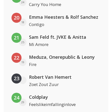
24
Carry You Home
Emma Heesters & Rolf Sanchez
20
18
Contigo
Sam Feld ft. JVKE & Anitta
21
25
Mi Amore
Meduza, Onerepublic & Leony
22
19
Fire
Robert Van Hemert
23
Zoet Zout Zuur
Coldplay
24
29
Feelslikeimfallinginlove