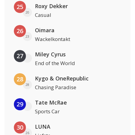
Roxy Dekker
25
20
Casual
Oimara
26
23
Wackelkontakt
Miley Cyrus
27
End of the World
Kygo & OneRepublic
28
28
Chasing Paradise
Tate McRae
29
Sports Car
LUNA
30
26