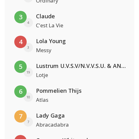
Ordinary
Claude
3
4
C'est La Vie
Lola Young
4
3
Messy
Lustrum U.V.S.V/N.V.V.S.U. & ANNO ONS & Jopke van Dobbenburgh & Roeland Beelen
5
19
Lotje
Pommelien Thijs
6
10
Atlas
Lady Gaga
7
7
Abracadabra