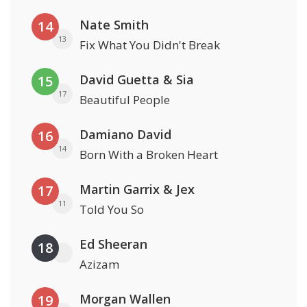
Nate Smith
14
13
Fix What You Didn't Break
David Guetta & Sia
15
17
Beautiful People
Damiano David
16
14
Born With a Broken Heart
Martin Garrix & Jex
17
11
Told You So
Ed Sheeran
18
Azizam
Morgan Wallen
19