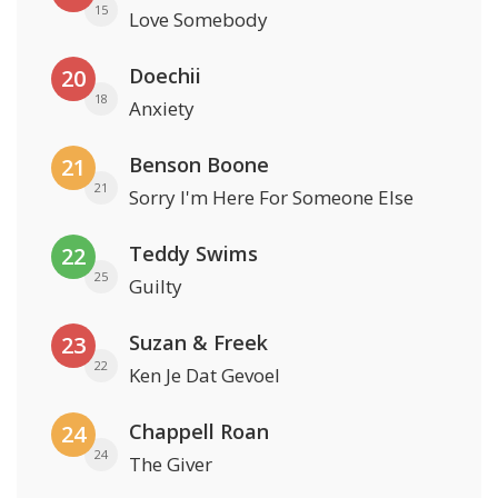
15
Love Somebody
Doechii
20
18
Anxiety
Benson Boone
21
21
Sorry I'm Here For Someone Else
Teddy Swims
22
25
Guilty
Suzan & Freek
23
22
Ken Je Dat Gevoel
Chappell Roan
24
24
The Giver