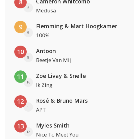
Cameron Whitcomb
8
6
Medusa
Flemming & Mart Hoogkamer
9
9
100%
Antoon
10
8
Beetje Van Mij
Zoë Livay & Snelle
11
16
Ik Zing
Rosé & Bruno Mars
12
5
APT
Myles Smith
13
12
Nice To Meet You