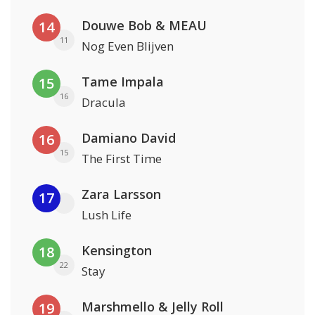
Douwe Bob & MEAU
14
11
Nog Even Blijven
Tame Impala
15
16
Dracula
Damiano David
16
15
The First Time
Zara Larsson
17
Lush Life
Kensington
18
22
Stay
Marshmello & Jelly Roll
19