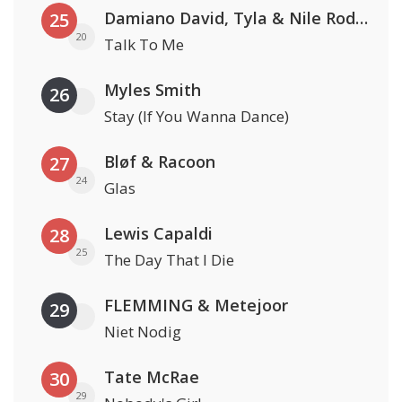
Damiano David, Tyla & Nile Rodgers
25
20
Talk To Me
Myles Smith
26
Stay (If You Wanna Dance)
Bløf & Racoon
27
24
Glas
Lewis Capaldi
28
25
The Day That I Die
FLEMMING & Metejoor
29
Niet Nodig
Tate McRae
30
29