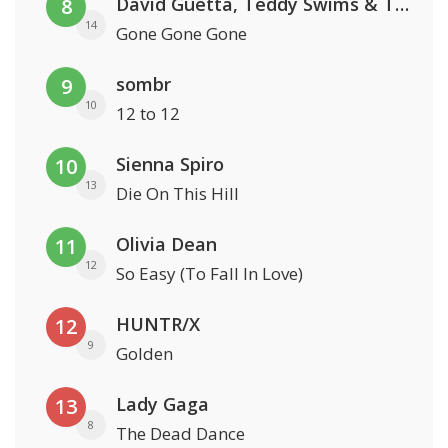
David Guetta, Teddy Swims & Tones And I
8
14
Gone Gone Gone
sombr
9
10
12 to 12
Sienna Spiro
10
13
Die On This Hill
Olivia Dean
11
12
So Easy (To Fall In Love)
HUNTR/X
12
9
Golden
Lady Gaga
13
8
The Dead Dance