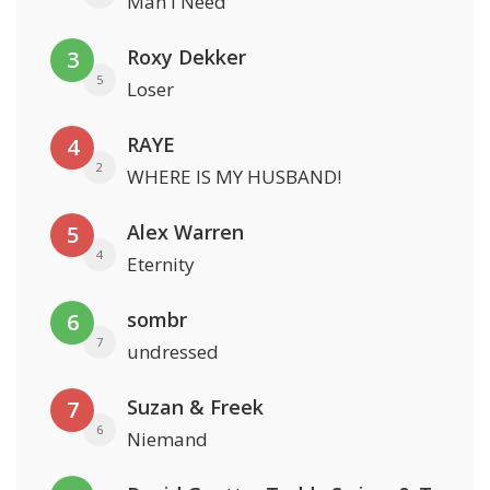
Man I Need
Roxy Dekker
3
5
Loser
RAYE
4
2
WHERE IS MY HUSBAND!
Alex Warren
5
4
Eternity
sombr
6
7
undressed
Suzan & Freek
7
6
Niemand