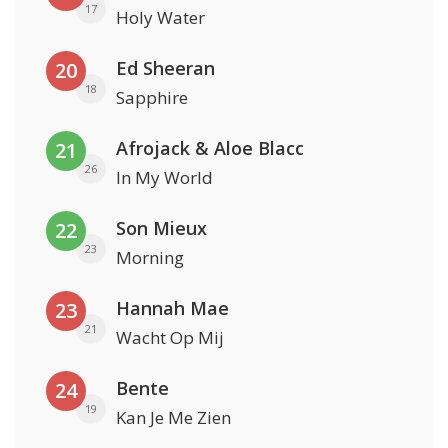
17
Holy Water
Ed Sheeran
20
18
Sapphire
Afrojack & Aloe Blacc
21
26
In My World
Son Mieux
22
23
Morning
Hannah Mae
23
21
Wacht Op Mij
Bente
24
19
Kan Je Me Zien