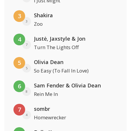
I Just Might
Shakira
3
3
Zoo
Justė, Jaxstyle & Jon
4
7
Turn The Lights Off
Olivia Dean
5
5
So Easy (To Fall In Love)
Sam Fender & Olivia Dean
6
8
Rein Me In
sombr
7
4
Homewrecker