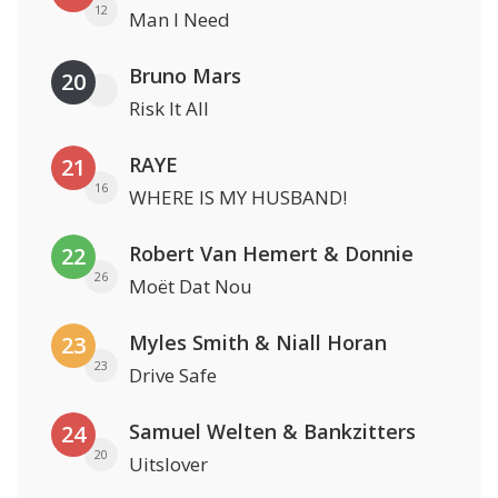
12
Man I Need
Bruno Mars
20
Risk It All
RAYE
21
16
WHERE IS MY HUSBAND!
Robert Van Hemert & Donnie
22
26
Moët Dat Nou
Myles Smith & Niall Horan
23
23
Drive Safe
Samuel Welten & Bankzitters
24
20
Uitslover