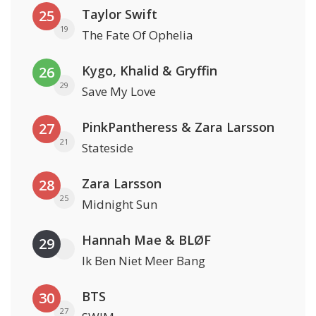
Taylor Swift
25
19
The Fate Of Ophelia
Kygo, Khalid & Gryffin
26
29
Save My Love
PinkPantheress & Zara Larsson
27
21
Stateside
Zara Larsson
28
25
Midnight Sun
Hannah Mae & BLØF
29
Ik Ben Niet Meer Bang
BTS
30
27