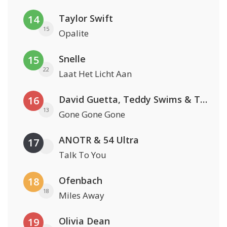
Taylor Swift
14
15
Opalite
Snelle
15
22
Laat Het Licht Aan
David Guetta, Teddy Swims & Tones And I
16
13
Gone Gone Gone
ANOTR & 54 Ultra
17
Talk To You
Ofenbach
18
18
Miles Away
Olivia Dean
19