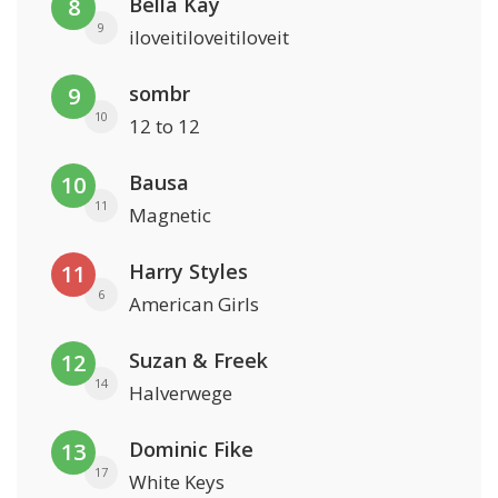
Bella Kay
8
9
iloveitiloveitiloveit
sombr
9
10
12 to 12
Bausa
10
11
Magnetic
Harry Styles
11
6
American Girls
Suzan & Freek
12
14
Halverwege
Dominic Fike
13
17
White Keys