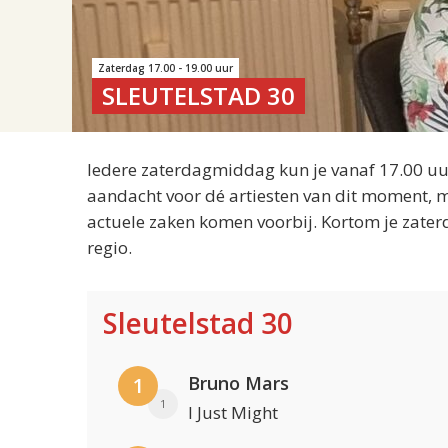
Zaterdag 17.00 - 19.00 uur
SLEUTELSTAD 30
Iedere zaterdagmiddag kun je vanaf 17.00 uur
aandacht voor dé artiesten van dit moment, m
actuele zaken komen voorbij. Kortom je zater
regio.
Sleutelstad 30
Bruno Mars
1
1
I Just Might