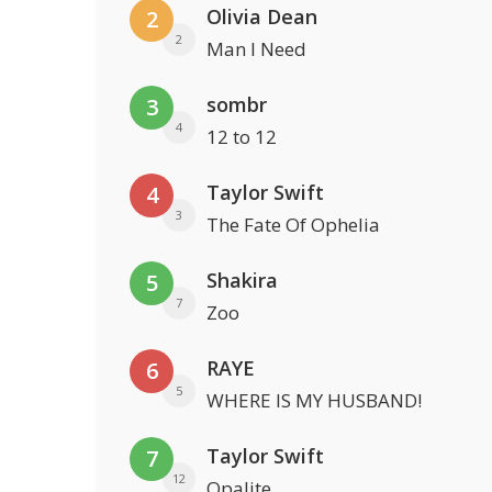
Olivia Dean
2
2
Man I Need
sombr
3
4
12 to 12
Taylor Swift
4
3
The Fate Of Ophelia
Shakira
5
7
Zoo
RAYE
6
5
WHERE IS MY HUSBAND!
Taylor Swift
7
12
Opalite