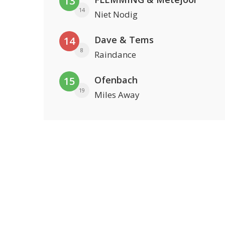
13
14
Niet Nodig
Dave & Tems
14
8
Raindance
Ofenbach
15
19
Miles Away