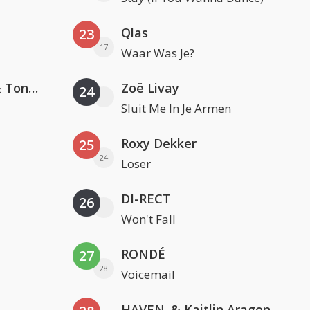
Qlas
23
17
Waar Was Je?
David Guetta, Teddy Swims & Tones And I
Zoë Livay
24
Sluit Me In Je Armen
Roxy Dekker
25
24
Loser
DI-RECT
26
Won't Fall
RONDÉ
27
28
Voicemail
HAVEN. & Kaitlin Aragon