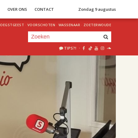
S
OVER ONS
CONTACT
Zondag 9 augustus
OEGSTGEEST
·
VOORSCHOTEN
·
WASSENAAR
·
ZOETERWOUDE
TIPS?!
·
Je luistert nu naar
uur 1 van 2
«
Vorig uur
Volgend uur
»
18.00