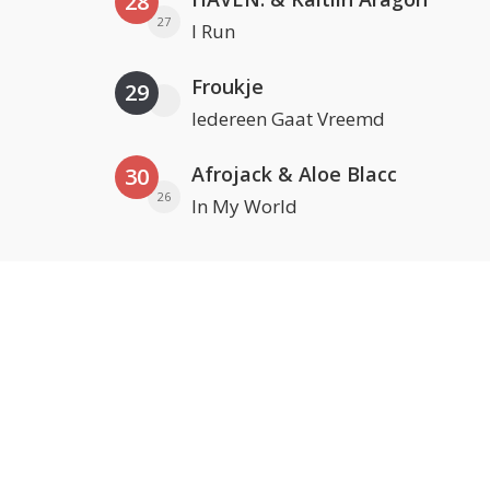
28
27
I Run
Froukje
29
Iedereen Gaat Vreemd
Afrojack & Aloe Blacc
30
26
In My World