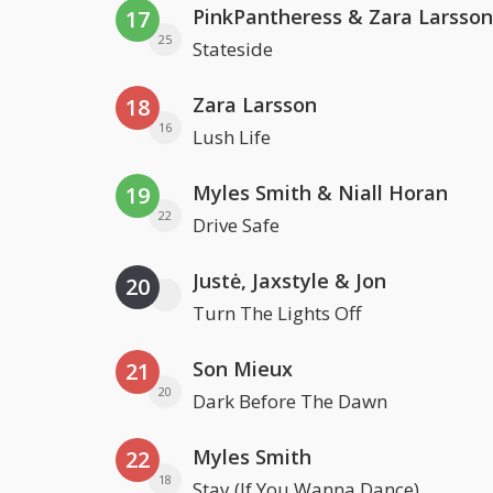
PinkPantheress & Zara Larsson
17
25
Stateside
Zara Larsson
18
16
Lush Life
Myles Smith & Niall Horan
19
22
Drive Safe
Justė, Jaxstyle & Jon
20
Turn The Lights Off
Son Mieux
21
20
Dark Before The Dawn
Myles Smith
22
18
Stay (If You Wanna Dance)