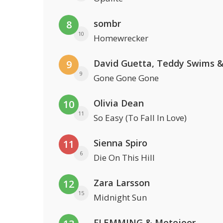
sombr
8
10
Homewrecker
9
9
Gone Gone Gone
Olivia Dean
10
11
So Easy (To Fall In Love)
Sienna Spiro
11
6
Die On This Hill
Zara Larsson
12
15
Midnight Sun
FLEMMING & Metejoor