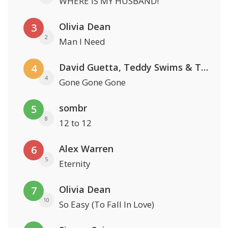
WHERE IS MY HUSBAND!
Olivia Dean
3
2
Man I Need
David Guetta, Teddy Swims & Tones And I
4
4
Gone Gone Gone
sombr
5
8
12 to 12
Alex Warren
6
5
Eternity
Olivia Dean
7
10
So Easy (To Fall In Love)