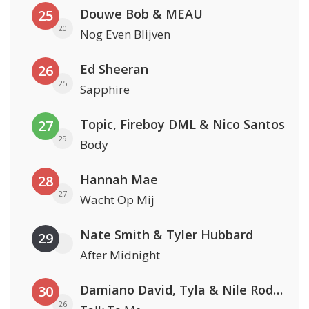
Douwe Bob & MEAU
25
20
Nog Even Blijven
Ed Sheeran
26
25
Sapphire
Topic, Fireboy DML & Nico Santos
27
29
Body
Hannah Mae
28
27
Wacht Op Mij
Nate Smith & Tyler Hubbard
29
After Midnight
Damiano David, Tyla & Nile Rodgers
30
26