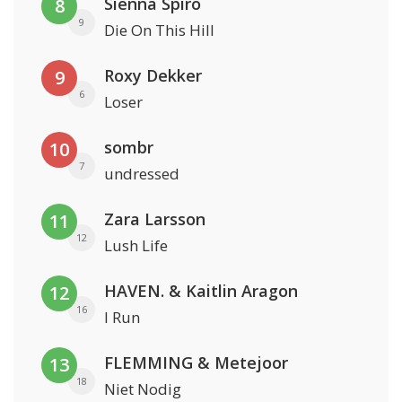
Sienna Spiro
8
9
Die On This Hill
Roxy Dekker
9
6
Loser
sombr
10
7
undressed
Zara Larsson
11
12
Lush Life
HAVEN. & Kaitlin Aragon
12
16
I Run
FLEMMING & Metejoor
13
18
Niet Nodig