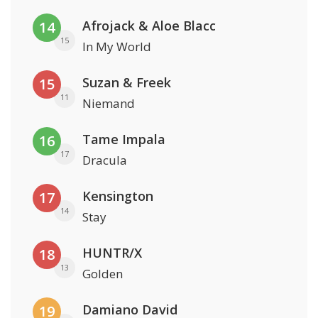
Afrojack & Aloe Blacc
14
15
In My World
Suzan & Freek
15
11
Niemand
Tame Impala
16
17
Dracula
Kensington
17
14
Stay
HUNTR/X
18
13
Golden
Damiano David
19