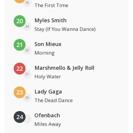
19
The First Time
Myles Smith
20
24
Stay (If You Wanna Dance)
Son Mieux
21
22
Morning
Marshmello & Jelly Roll
22
21
Holy Water
Lady Gaga
23
23
The Dead Dance
Ofenbach
24
Miles Away