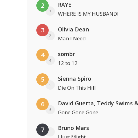
RAYE
2
3
WHERE IS MY HUSBAND!
Olivia Dean
3
2
Man I Need
sombr
4
4
12 to 12
Sienna Spiro
5
5
Die On This Hill
6
6
Gone Gone Gone
Bruno Mars
7
I Just Might