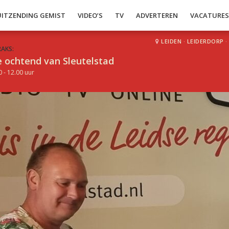
UITZENDING GEMIST
VIDEO’S
TV
ADVERTEREN
VACATURE
LEIDEN
·
LEIDERDORP
·
RAKS:
 ochtend van Sleutelstad
0 - 12.00 uur