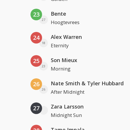
Bente
23
27
Hoogtevrees
Alex Warren
24
18
Eternity
Son Mieux
25
23
Morning
Nate Smith & Tyler Hubbard
26
26
After Midnight
Zara Larsson
27
Midnight Sun
Tame Impala