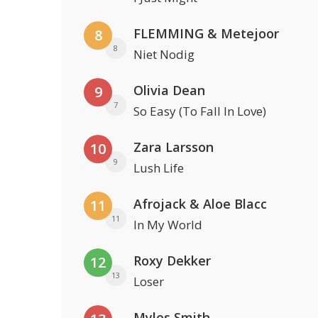
FLEMMING & Metejoor
8
8
Niet Nodig
Olivia Dean
9
7
So Easy (To Fall In Love)
Zara Larsson
10
9
Lush Life
Afrojack & Aloe Blacc
11
11
In My World
Roxy Dekker
12
13
Loser
Myles Smith