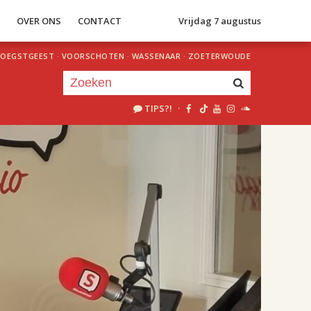
S
OVER ONS
CONTACT
Vrijdag 7 augustus
OEGSTGEEST
·
VOORSCHOTEN
·
WASSENAAR
·
ZOETERWOUDE
TIPS?!
·
Je luistert nu naar
uur 1 van 2
«
Vorig uur
Volgend uur
»
18.00