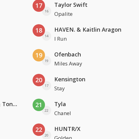
Taylor Swift
17
16
Opalite
HAVEN. & Kaitlin Aragon
18
14
I Run
Ofenbach
19
19
Miles Away
Kensington
20
17
Stay
David Guetta, Teddy Swims & Tones And I
Tyla
21
22
Chanel
HUNTR/X
22
20
Golden