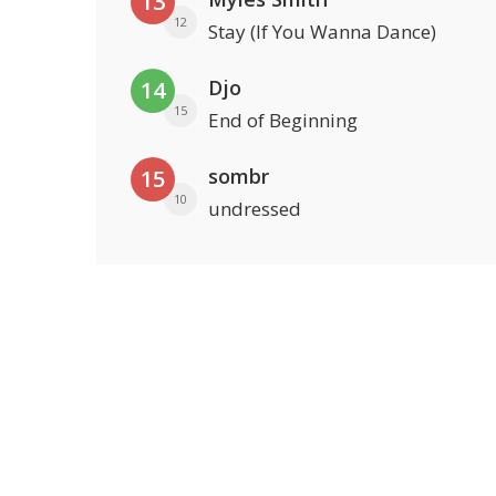
13
12
Stay (If You Wanna Dance)
Djo
14
15
End of Beginning
sombr
15
10
undressed