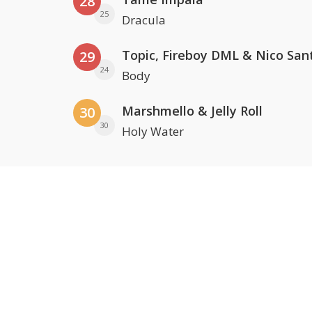
28
25
Dracula
Topic, Fireboy DML & Nico San
29
24
Body
Marshmello & Jelly Roll
30
30
Holy Water