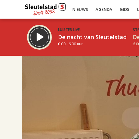
NIEUWS
AGENDA
GIDS
LUISTER LIVE:
ST
De nacht van Sleutelstad
De
0.00 - 6.00 uur
6.0
17.00
Inklappen