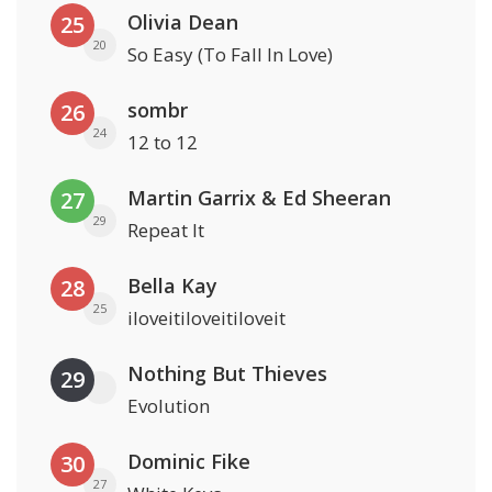
Olivia Dean
25
20
So Easy (To Fall In Love)
sombr
26
24
12 to 12
Martin Garrix & Ed Sheeran
27
29
Repeat It
Bella Kay
28
25
iloveitiloveitiloveit
Nothing But Thieves
29
Evolution
Dominic Fike
30
27