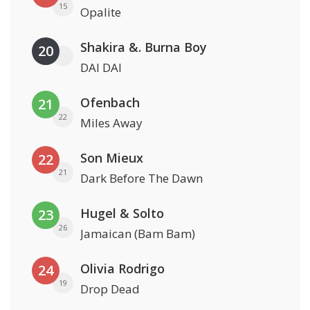
15
Opalite
Shakira &. Burna Boy
20
DAI DAI
Ofenbach
21
22
Miles Away
Son Mieux
22
21
Dark Before The Dawn
Hugel & Solto
23
26
Jamaican (Bam Bam)
Olivia Rodrigo
24
19
Drop Dead