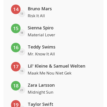
Bruno Mars
14
13
Risk It All
Sienna Spiro
15
18
Material Lover
Teddy Swims
16
17
Mr. Know It All
Lil' Kleine & Samuel Welten
17
16
Maak Me Nou Niet Gek
Zara Larsson
18
23
Midnight Sun
Taylor Swift
19