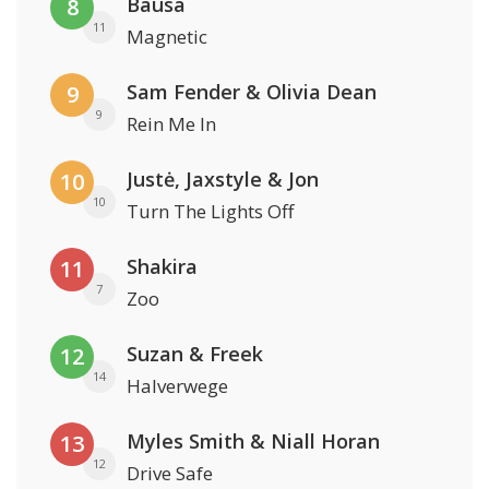
Bausa
8
11
Magnetic
Sam Fender & Olivia Dean
9
9
Rein Me In
Justė, Jaxstyle & Jon
10
10
Turn The Lights Off
Shakira
11
7
Zoo
Suzan & Freek
12
14
Halverwege
Myles Smith & Niall Horan
13
12
Drive Safe