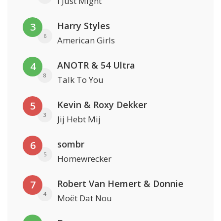
I Just Might
Harry Styles
3
6
American Girls
ANOTR & 54 Ultra
4
8
Talk To You
Kevin & Roxy Dekker
5
3
Jij Hebt Mij
sombr
6
5
Homewrecker
Robert Van Hemert & Donnie
7
4
Moët Dat Nou