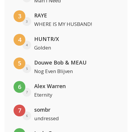
Man I Need
RAYE
3
3
WHERE IS MY HUSBAND!
HUNTR/X
4
4
Golden
Douwe Bob & MEAU
5
5
Nog Even Blijven
Alex Warren
6
7
Eternity
sombr
7
6
undressed