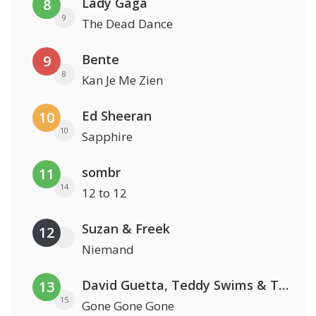
Lady Gaga
8
9
The Dead Dance
Bente
9
8
Kan Je Me Zien
Ed Sheeran
10
10
Sapphire
sombr
11
14
12 to 12
Suzan & Freek
12
Niemand
David Guetta, Teddy Swims & Tones And I
13
15
Gone Gone Gone