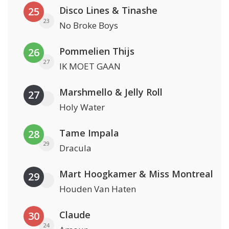
Disco Lines & Tinashe
25
23
No Broke Boys
Pommelien Thijs
26
27
IK MOET GAAN
Marshmello & Jelly Roll
27
Holy Water
Tame Impala
28
29
Dracula
Mart Hoogkamer & Miss Montreal
29
Houden Van Haten
Claude
30
24