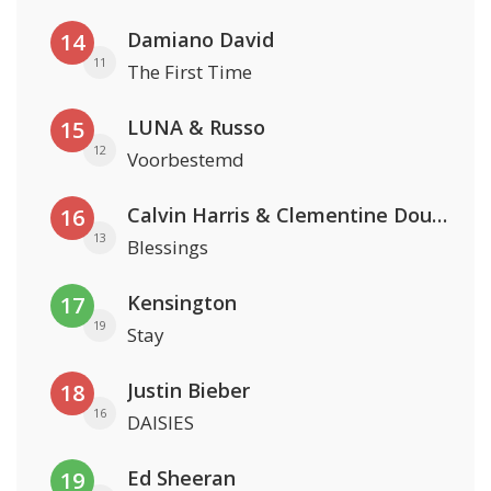
Damiano David
14
11
The First Time
LUNA & Russo
15
12
Voorbestemd
Calvin Harris & Clementine Douglas
16
13
Blessings
Kensington
17
19
Stay
Justin Bieber
18
16
DAISIES
Ed Sheeran
19