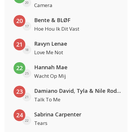
20
Camera
Bente & BLØF
20
17
Hoe Hou Ik Dit Vast
Ravyn Lenae
21
18
Love Me Not
Hannah Mae
22
25
Wacht Op Mij
Damiano David, Tyla & Nile Rodgers
23
21
Talk To Me
Sabrina Carpenter
24
22
Tears