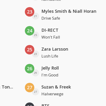
Myles Smith & Niall Horan
23
21
Drive Safe
DI-RECT
24
25
Won't Fall
Zara Larsson
25
23
Lush Life
Jelly Roll
26
29
I'm Good
David Guetta, Teddy Swims & Tones And I
Suzan & Freek
27
27
Halverwege
BTS