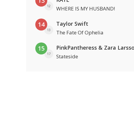
13
12
WHERE IS MY HUSBAND!
Taylor Swift
14
13
The Fate Of Ophelia
PinkPantheress & Zara Larss
15
17
Stateside