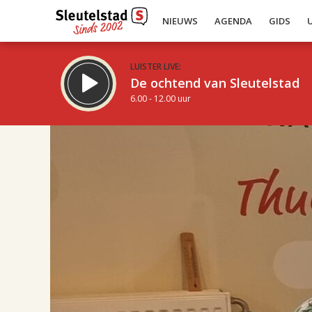
NIEUWS
AGENDA
GIDS
LUISTER LIVE:
De ochtend van Sleutelstad
6.00 - 12.00 uur
17.00
Inklappen