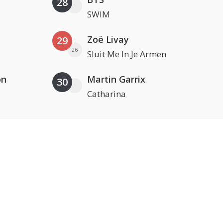
28
SWIM
Zoë Livay
29
26
Sluit Me In Je Armen
on
Martin Garrix
30
Catharina