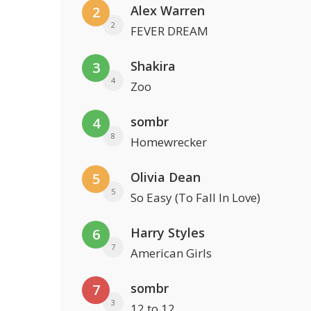
Alex Warren
2
2
FEVER DREAM
Shakira
3
4
Zoo
sombr
4
8
Homewrecker
Olivia Dean
5
5
So Easy (To Fall In Love)
Harry Styles
6
7
American Girls
sombr
7
3
12 to 12