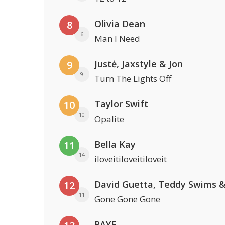
Olivia Dean
8
6
Man I Need
Justė, Jaxstyle & Jon
9
9
Turn The Lights Off
Taylor Swift
10
10
Opalite
Bella Kay
11
14
iloveitiloveitiloveit
12
11
Gone Gone Gone
RAYE