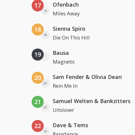
Ofenbach
17
16
Miles Away
Sienna Spiro
18
18
Die On This Hill
Bausa
19
Magnetic
Sam Fender & Olivia Dean
20
20
Rein Me In
Samuel Welten & Bankzitters
21
22
Uitslover
Dave & Tems
22
19
Raindance