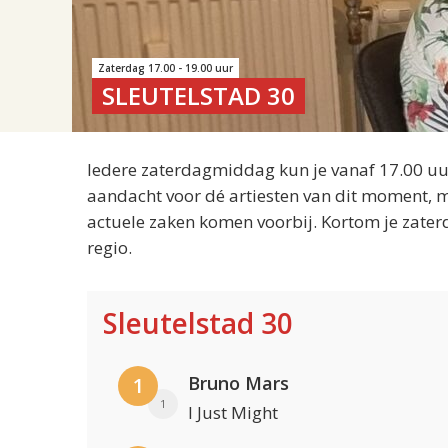
Zaterdag 17.00 - 19.00 uur
SLEUTELSTAD 30
Iedere zaterdagmiddag kun je vanaf 17.00 uur
aandacht voor dé artiesten van dit moment, m
actuele zaken komen voorbij. Kortom je zater
regio.
Sleutelstad 30
Bruno Mars
1
1
I Just Might