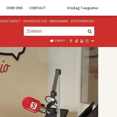
S
OVER ONS
CONTACT
Vrijdag 7 augustus
OEGSTGEEST
·
VOORSCHOTEN
·
WASSENAAR
·
ZOETERWOUDE
TIPS?!
·
Je luistert nu naar
uur 1 van 2
«
Vorig uur
Volgend uur
»
18.00