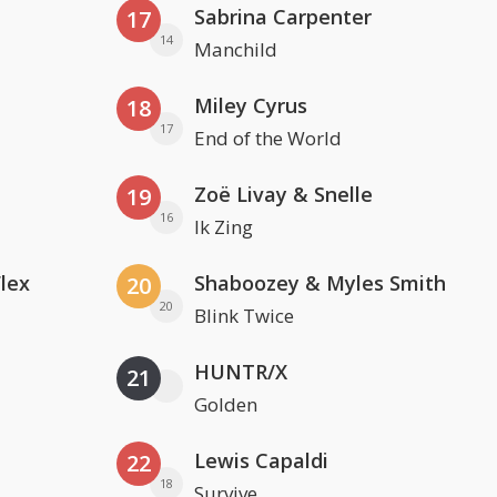
Sabrina Carpenter
17
14
Manchild
Miley Cyrus
18
17
End of the World
Zoë Livay & Snelle
19
16
Ik Zing
Flex
Shaboozey & Myles Smith
20
20
Blink Twice
HUNTR/X
21
Golden
Lewis Capaldi
22
18
Survive