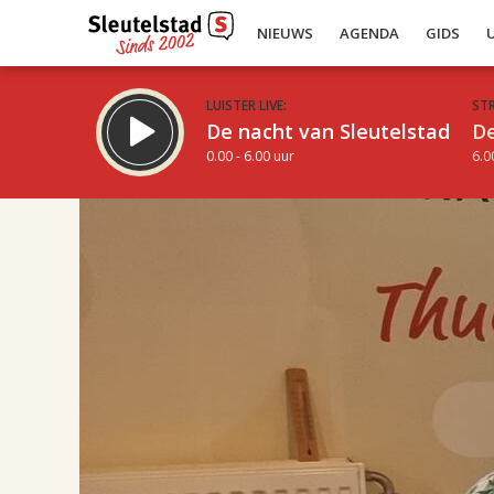
NIEUWS
AGENDA
GIDS
LUISTER LIVE:
ST
De nacht van Sleutelstad
De
0.00 - 6.00 uur
6.0
17.00
Inklappen