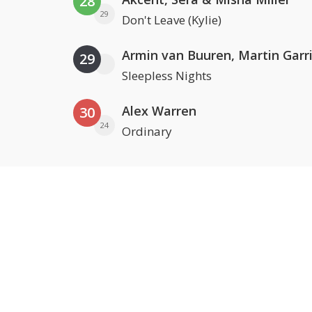
28
29
Don't Leave (Kylie)
29
Sleepless Nights
Alex Warren
30
24
Ordinary