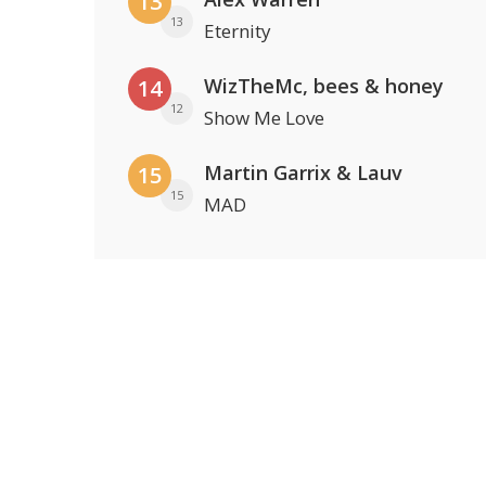
13
13
Eternity
WizTheMc, bees & honey
14
12
Show Me Love
Martin Garrix & Lauv
15
15
MAD