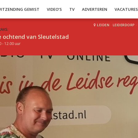
UITZENDING GEMIST
VIDEO’S
TV
ADVERTEREN
VACATURE
LEIDEN
·
LEIDERDORP
·
RAKS:
 ochtend van Sleutelstad
0 - 12.00 uur