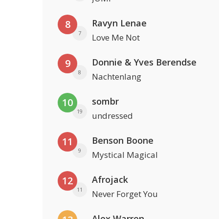
Ravyn Lenae
8
7
Love Me Not
Donnie & Yves Berendse
9
8
Nachtenlang
sombr
10
19
undressed
Benson Boone
11
9
Mystical Magical
Afrojack
12
11
Never Forget You
Alex Warren