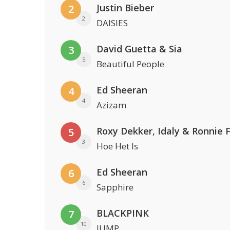
Justin Bieber
2
2
DAISIES
David Guetta & Sia
3
5
Beautiful People
Ed Sheeran
4
4
Azizam
Roxy Dekker, Idaly & Ronnie 
5
3
Hoe Het Is
Ed Sheeran
6
6
Sapphire
BLACKPINK
7
10
JUMP