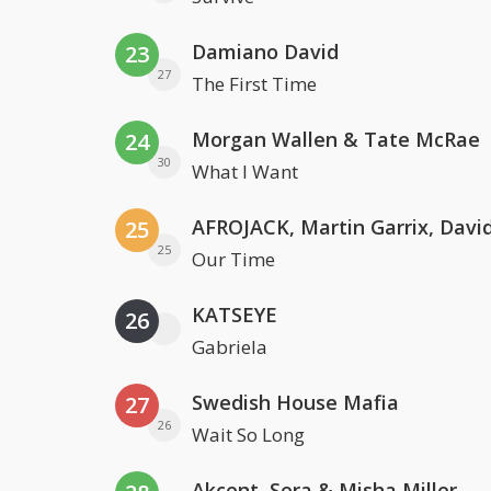
Damiano David
23
27
The First Time
Morgan Wallen & Tate McRae
24
30
What I Want
25
25
Our Time
KATSEYE
26
Gabriela
Swedish House Mafia
27
26
Wait So Long
Akcent, Sera & Misha Miller