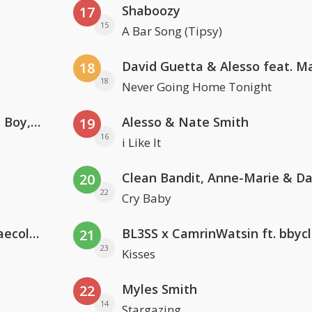
Shaboozy
17
15
A Bar Song (Tipsy)
18
18
Never Going Home Tonight
Coldplay ft. Little Simz, Burna Boy, Elyanna & Tini
Alesso & Nate Smith
19
16
i Like It
20
22
Cry Baby
Hugel x Topic x Arash feat. Daecolm
BL3SS x CamrinWatsin ft. bbyc
21
23
Kisses
Myles Smith
22
14
Stargazing