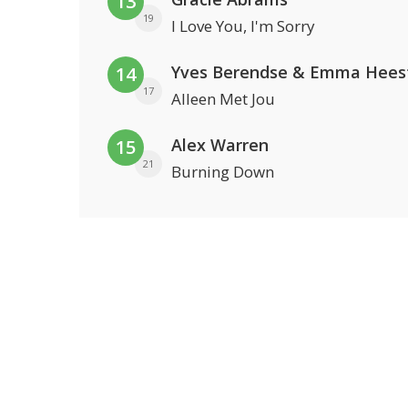
13
19
I Love You, I'm Sorry
Yves Berendse & Emma Hees
14
17
Alleen Met Jou
Alex Warren
15
21
Burning Down