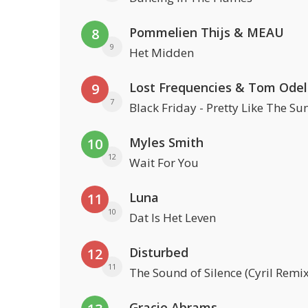
Pommelien Thijs & MEAU
8
9
Het Midden
Lost Frequencies & Tom Odel
9
7
Black Friday - Pretty Like The Su
Myles Smith
10
12
Wait For You
Luna
11
10
Dat Is Het Leven
Disturbed
12
11
The Sound of Silence (Cyril Remix
Gracie Abrams