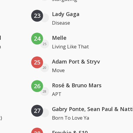
Lady Gaga
23
Disease
l
Melle
24
25
n
Living Like That
Adam Port & Stryv
25
20
Move
Rosé & Bruno Mars
26
28
APT
27
)
Born To Love Ya
Froukje & S10