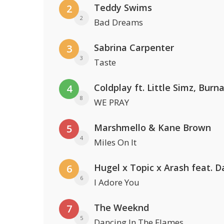
Teddy Swims
2
2
Bad Dreams
Sabrina Carpenter
3
3
Taste
4
8
WE PRAY
Marshmello & Kane Brown
5
4
Miles On It
6
6
I Adore You
The Weeknd
7
5
Dancing In The Flames