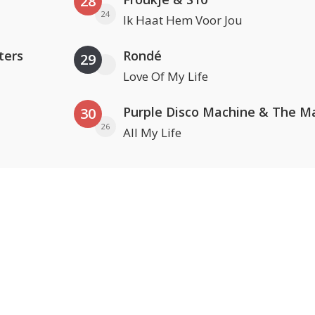
28
24
Ik Haat Hem Voor Jou
ters
Rondé
29
Love Of My Life
30
26
All My Life