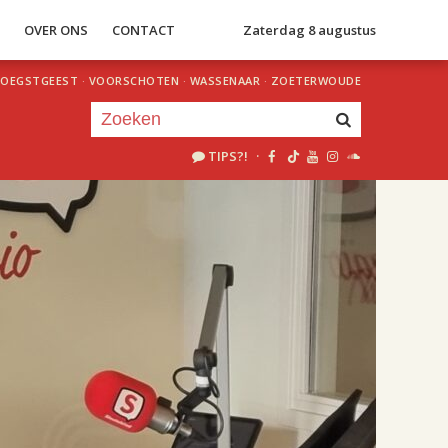
S
OVER ONS
CONTACT
Zaterdag 8 augustus
OEGSTGEEST
·
VOORSCHOTEN
·
WASSENAAR
·
ZOETERWOUDE
TIPS?!
·
Je luistert nu naar
uur 1 van 2
«
Vorig uur
Volgend uur
»
18.00