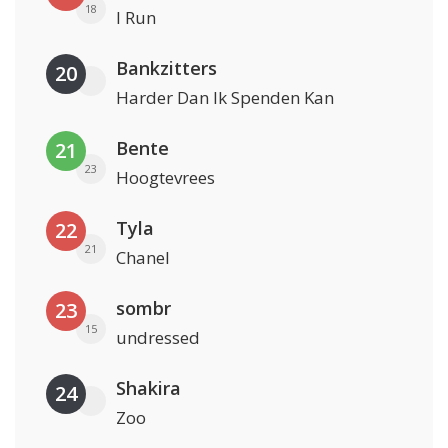
18
I Run
Bankzitters
20
Harder Dan Ik Spenden Kan
Bente
21
23
Hoogtevrees
Tyla
22
21
Chanel
sombr
23
15
undressed
Shakira
24
Zoo