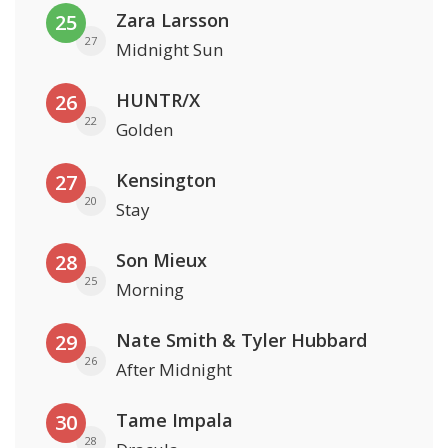
Zara Larsson
25
27
Midnight Sun
HUNTR/X
26
22
Golden
Kensington
27
20
Stay
Son Mieux
28
25
Morning
Nate Smith & Tyler Hubbard
29
26
After Midnight
Tame Impala
30
28