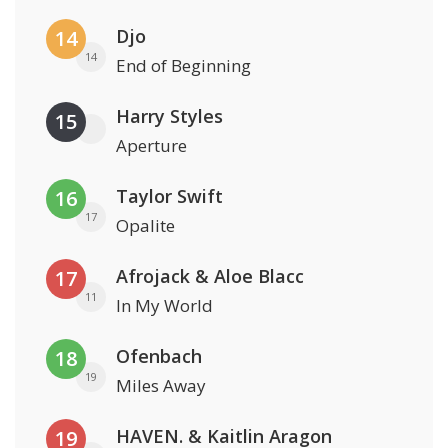
Djo
14
14
End of Beginning
Harry Styles
15
Aperture
Taylor Swift
16
17
Opalite
Afrojack & Aloe Blacc
17
11
In My World
Ofenbach
18
19
Miles Away
HAVEN. & Kaitlin Aragon
19