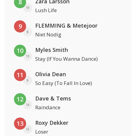
Zara Larsson
8
10
Lush Life
FLEMMING & Metejoor
9
8
Niet Nodig
Myles Smith
10
13
Stay (If You Wanna Dance)
Olivia Dean
11
9
So Easy (To Fall In Love)
Dave & Tems
12
16
Raindance
Roxy Dekker
13
12
Loser