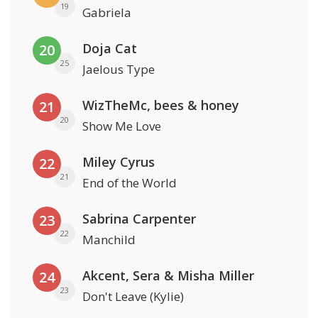
19
Gabriela
Doja Cat
20
25
Jaelous Type
WizTheMc, bees & honey
21
20
Show Me Love
Miley Cyrus
22
21
End of the World
Sabrina Carpenter
23
22
Manchild
Akcent, Sera & Misha Miller
24
23
Don't Leave (Kylie)