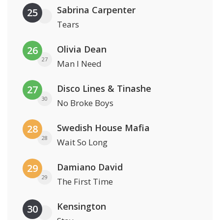
Sabrina Carpenter
25
Tears
Olivia Dean
26
27
Man I Need
Disco Lines & Tinashe
27
30
No Broke Boys
Swedish House Mafia
28
28
Wait So Long
Damiano David
29
29
The First Time
Kensington
30