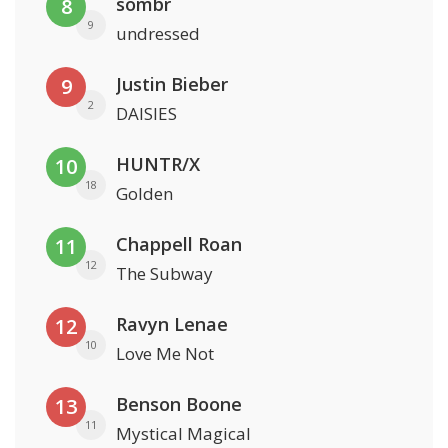
sombr
8
9
undressed
Justin Bieber
9
2
DAISIES
HUNTR/X
10
18
Golden
Chappell Roan
11
12
The Subway
Ravyn Lenae
12
10
Love Me Not
Benson Boone
13
11
Mystical Magical