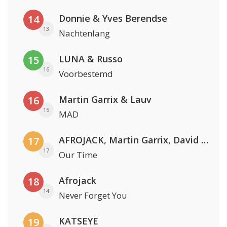
Donnie & Yves Berendse
14
13
Nachtenlang
LUNA & Russo
15
16
Voorbestemd
Martin Garrix & Lauv
16
15
MAD
AFROJACK, Martin Garrix, David Guetta & Amél
17
17
Our Time
Afrojack
18
14
Never Forget You
KATSEYE
19