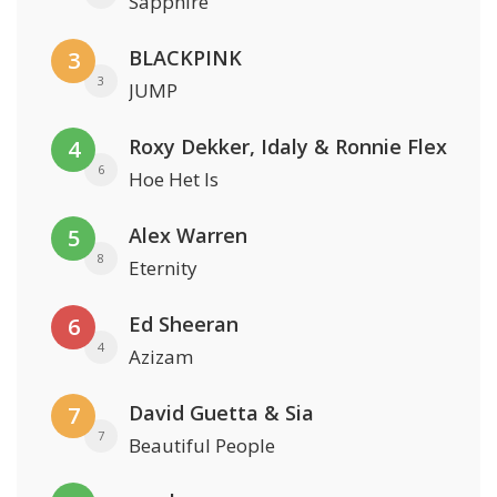
Sapphire
BLACKPINK
3
3
JUMP
Roxy Dekker, Idaly & Ronnie Flex
4
6
Hoe Het Is
Alex Warren
5
8
Eternity
Ed Sheeran
6
4
Azizam
David Guetta & Sia
7
7
Beautiful People