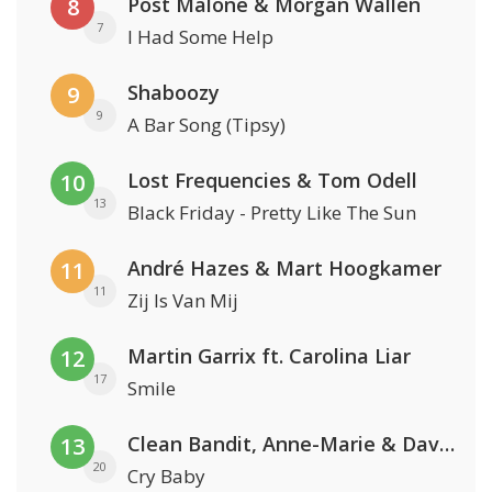
Post Malone & Morgan Wallen
8
7
I Had Some Help
Shaboozy
9
9
A Bar Song (Tipsy)
Lost Frequencies & Tom Odell
10
13
Black Friday - Pretty Like The Sun
André Hazes & Mart Hoogkamer
11
11
Zij Is Van Mij
Martin Garrix ft. Carolina Liar
12
17
Smile
Clean Bandit, Anne-Marie & David Guetta
13
20
Cry Baby