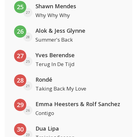
Shawn Mendes
25
27
Why Why Why
Alok & Jess Glynne
26
28
Summer's Back
Yves Berendse
27
25
Terug In De Tijd
Rondé
28
21
Taking Back My Love
Emma Heesters & Rolf Sanchez
29
26
Contigo
Dua Lipa
30
23