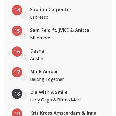
Sabrina Carpenter
14
12
Espresso
Sam Feld ft. JVKE & Anitta
15
14
Mi Amore
Dasha
16
15
Austin
Mark Ambor
17
16
Belong Together
Die With A Smile
18
Lady Gaga & Bruno Mars
Kris Kross Amsterdam & Inna
19