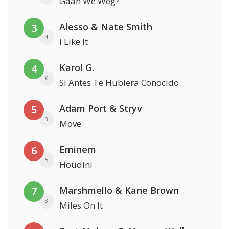
Gaan We Weg?
Alesso & Nate Smith
3
4
i Like It
Karol G.
4
6
Si Antes Te Hubiera Conocido
Adam Port & Stryv
5
3
Move
Eminem
6
5
Houdini
Marshmello & Kane Brown
7
8
Miles On It