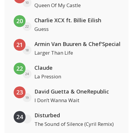
10
Queen Of My Castle
Charlie XCX ft. Billie Eilish
20
22
Guess
Armin Van Buuren & Chef'Special
21
18
Larger Than Life
Claude
22
24
La Pression
David Guetta & OneRepublic
23
19
I Don’t Wanna Wait
Disturbed
24
The Sound of Silence (Cyril Remix)