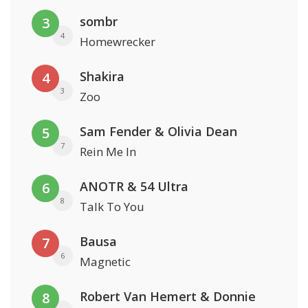
sombr
3
4
Homewrecker
Shakira
4
3
Zoo
Sam Fender & Olivia Dean
5
7
Rein Me In
ANOTR & 54 Ultra
6
8
Talk To You
Bausa
7
6
Magnetic
Robert Van Hemert & Donnie
8