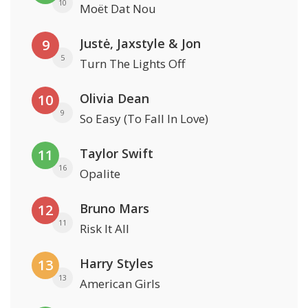
10
Moët Dat Nou
Justė, Jaxstyle & Jon
9
5
Turn The Lights Off
Olivia Dean
10
9
So Easy (To Fall In Love)
Taylor Swift
11
16
Opalite
Bruno Mars
12
11
Risk It All
Harry Styles
13
13
American Girls