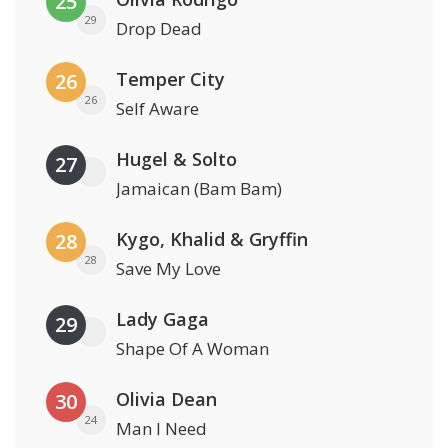
25
29
Drop Dead
Temper City
26
26
Self Aware
Hugel & Solto
27
Jamaican (Bam Bam)
Kygo, Khalid & Gryffin
28
28
Save My Love
Lady Gaga
29
Shape Of A Woman
Olivia Dean
30
24
Man I Need