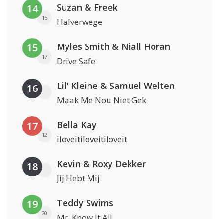
Suzan & Freek
14
15
Halverwege
Myles Smith & Niall Horan
15
17
Drive Safe
Lil' Kleine & Samuel Welten
16
Maak Me Nou Niet Gek
Bella Kay
17
12
iloveitiloveitiloveit
Kevin & Roxy Dekker
18
Jij Hebt Mij
Teddy Swims
19
20
Mr. Know It All