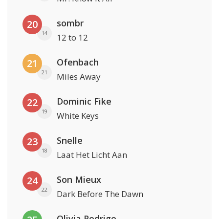
sombr
20
14
12 to 12
Ofenbach
21
21
Miles Away
Dominic Fike
22
19
White Keys
Snelle
23
18
Laat Het Licht Aan
Son Mieux
24
22
Dark Before The Dawn
Olivia Rodrigo