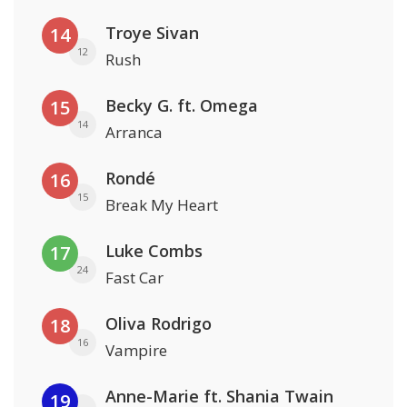
Troye Sivan
14
12
Rush
Becky G. ft. Omega
15
14
Arranca
Rondé
16
15
Break My Heart
Luke Combs
17
24
Fast Car
Oliva Rodrigo
18
16
Vampire
Anne-Marie ft. Shania Twain
19