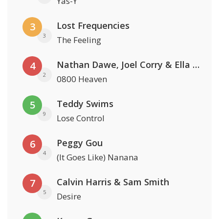
Yas-Y
Lost Frequencies
3
3
The Feeling
Nathan Dawe, Joel Corry & Ella Henderson
4
2
0800 Heaven
Teddy Swims
5
9
Lose Control
Peggy Gou
6
4
(It Goes Like) Nanana
Calvin Harris & Sam Smith
7
5
Desire