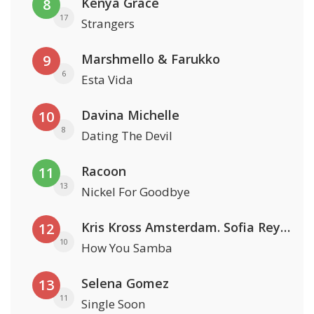
Kenya Grace
8
17
Strangers
Marshmello & Farukko
9
6
Esta Vida
Davina Michelle
10
8
Dating The Devil
Racoon
11
13
Nickel For Goodbye
Kris Kross Amsterdam. Sofia Reyes & Tinie Tempah
12
10
How You Samba
Selena Gomez
13
11
Single Soon