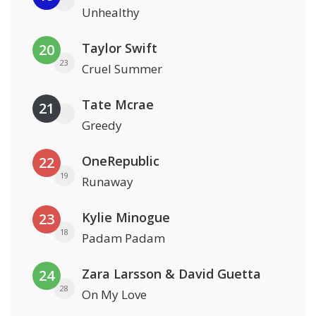
Unhealthy
Taylor Swift
20
23
Cruel Summer
Tate Mcrae
21
Greedy
OneRepublic
22
19
Runaway
Kylie Minogue
23
18
Padam Padam
Zara Larsson & David Guetta
24
28
On My Love