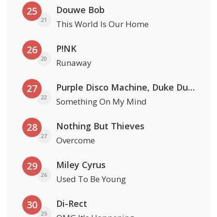
Douwe Bob
25
21
This World Is Our Home
P!NK
26
20
Runaway
Purple Disco Machine, Duke Dumont & Nothing But Thieves
27
22
Something On My Mind
Nothing But Thieves
28
27
Overcome
Miley Cyrus
29
26
Used To Be Young
Di-Rect
30
25